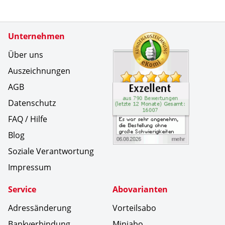
Zertifikate
Unternehmen
Kundenbe
Es war se
Über uns
Auszeichnungen
AGB
Datenschutz
FAQ / Hilfe
Blog
Soziale Verantwortung
Impressum
Service
Abovarianten
Adressänderung
Vorteilsabo
Bankverbindung
Miniabo