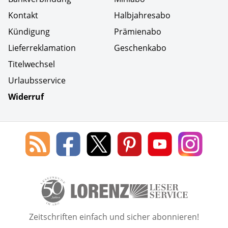
Kontakt
Halbjahresabo
Kündigung
Prämienabo
Lieferreklamation
Geschenkabo
Titelwechsel
Urlaubsservice
Widerruf
Social Media
Blog
Lorenz
Lorenz
Lorenz
Lorenz
Lorenz
des
Leserservice
Leserservice
Leserservice
Leserservice
Lesers
Lorenz
auf
auf
auf
Youtube
auf
Leserservice
Facebook
X
Pinterest
Kanal
Insta
50 Lesefreude im Abo Jahre L
Zeitschriften einfach und sicher abonnieren!