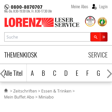
Meine Abos
Login
Mo.-Do. 8:30-19:30 Uhr,
Fr. 8:30-17:30 Uhr
Lorenz Leserservice
Suche
Zeitschriftensuche
THEMENKIOSK
SERVICE
Alle Titel
A
B
C
D
E
F
G
H
Zeitschriften
Essen & Trinken
Mein Buffet Abo
Miniabo