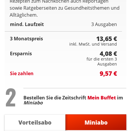
Rezepten zum Nachkochen auch Reportagen
sowie Ratgeberseiten zu Gesundheitsthemen und
Alltäglichem.
mind. Laufzeit
3 Ausgaben
13,65 €
3 Monatspreis
inkl. MwSt. und Versand
4,08 €
Ersparnis
für die ersten 3
Ausgaben
9,57 €
Sie zahlen
Step
2
Bestellen Sie die Zeitschrift
Mein Buffet
im
Miniabo
Vorteilsabo
Miniabo