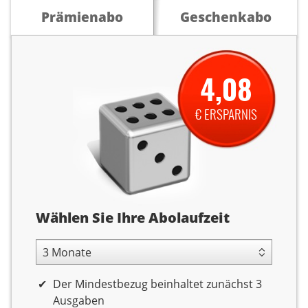
Prämienabo
Geschenkabo
4,08
€ ERSPARNIS
Abolaufzeit
Wählen Sie Ihre Abolaufzeit
3 Monate Laufzeit
Der Mindestbezug beinhaltet zunächst 3
Ausgaben