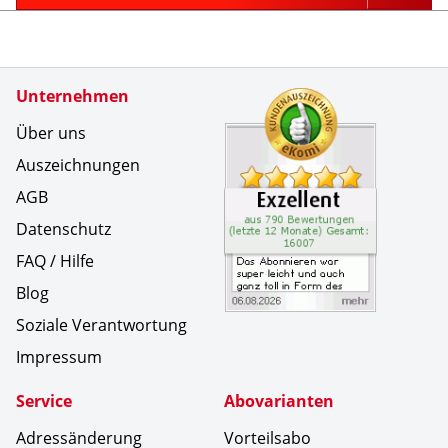
Zertifikate
Unternehmen
Kundenbe
Das Abonn
Über uns
Auszeichnungen
AGB
Datenschutz
FAQ / Hilfe
Blog
Soziale Verantwortung
Impressum
Service
Abovarianten
Adressänderung
Vorteilsabo