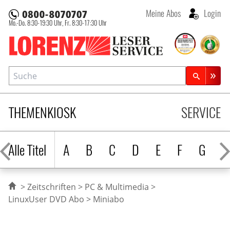
Meine Abos
Login
Mo.-Do. 8:30-19:30 Uhr,
Fr. 8:30-17:30 Uhr
Lorenz Leserservice
Suche
Zeitschriftensuche
THEMENKIOSK
SERVICE
Alle Titel
A
B
C
D
E
F
G
H
Zeitschriften
PC & Multimedia
LinuxUser DVD Abo
Miniabo