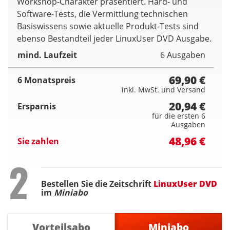
Workshop-Charakter präsentiert. Hard- und
Software-Tests, die Vermittlung technischen
Basiswissens sowie aktuelle Produkt-Tests sind
ebenso Bestandteil jeder LinuxUser DVD Ausgabe.
mind. Laufzeit
6 Ausgaben
69,90 €
6 Monatspreis
inkl. MwSt. und Versand
20,94 €
Ersparnis
für die ersten 6
Ausgaben
48,96 €
Sie zahlen
Step
2
Bestellen Sie die Zeitschrift
LinuxUser DVD
im
Miniabo
Vorteilsabo
Miniabo