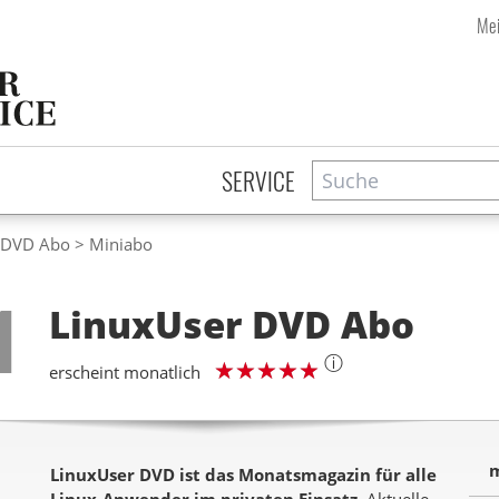
Mei
Suche
Zeitschriftensuche
SERVICE
 DVD Abo
Miniabo
Step
1
LinuxUser DVD
Abo
ⓘ
erscheint monatlich
m
LinuxUser DVD ist das Monatsmagazin für alle