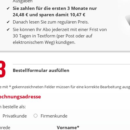
Ausgaben
Sie zahlen für die ersten 3 Monate nur
24,48 € und sparen damit 10,47 €
Danach lesen Sie zum regulären Preis.
Sie können Ihr Abo jederzeit mit einer Frist von
30 Tagen in Textform (per Post oder auf
elektronischem Weg) kündigen.
Step
3
Bestellformular ausfüllen
le mit * gekennzeichneten Felder müssen für eine korrekte Bearbeitung ausg
echnungsadresse
h bestelle als:
Privatkunde
Firmenkunde
nrede
Vorname
*