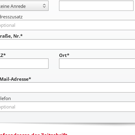
resszusatz
raße, Nr.*
LZ*
Ort*
ccount
-Mail-Adresse*
lefon