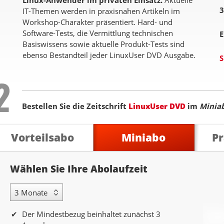
Linux-Anwender im privaten Einsatz.
Aktuelle
3
IT-Themen werden in praxisnahen Artikeln im
Workshop-Charakter präsentiert. Hard- und
Software-Tests, die Vermittlung technischen
E
Basiswissens sowie aktuelle Produkt-Tests sind
ebenso Bestandteil jeder LinuxUser DVD Ausgabe.
S
Step
2
Bestellen Sie die Zeitschrift
LinuxUser DVD
im
Minia
Vorteilsabo
Miniabo
P
Abolaufzeit
Wählen Sie Ihre Abolaufzeit
3 Monate Laufzeit
Der Mindestbezug beinhaltet zunächst 3