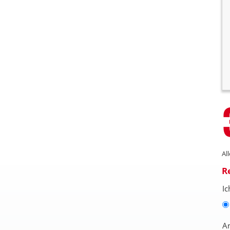
Al
R
Ic
A