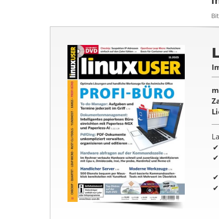
I
Bi
I
m
Z
L
La