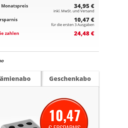
34,95 €
 Monatspreis
inkl. MwSt. und Versand
10,47 €
rsparnis
für die ersten 3 Ausgaben
24,48 €
ie zahlen
bo
rämienabo
Geschenkabo
10,47
€ ERSPARNIS