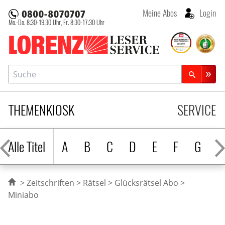
Meine Abos
Login
Mo.-Do. 8:30-19:30 Uhr,
Fr. 8:30-17:30 Uhr
Lorenz Leserservice
Suche
Zeitschriftensuche
THEMENKIOSK
SERVICE
Alle Titel
A
B
C
D
E
F
G
H
Zeitschriften
Rätsel
Glücksrätsel Abo
Miniabo