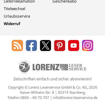
Lieferreklamation
Geschenkabo
Titelwechsel
Urlaubsservice
Widerruf
Social Media
Blog
Lorenz
Lorenz
Lorenz
Lorenz
Lorenz
des
Leserservice
Leserservice
Leserservice
Leserservice
Lesers
Lorenz
auf
auf
auf
Youtube
auf
Leserservice
Facebook
X
Pinterest
Kanal
Insta
50 Lesefreude im Abo Jahre L
Zeitschriften einfach und sicher abonnieren!
Copyright © Lorenz Leserservice GmbH & Co. KG, 2026
Kaiser-Wilhelm-Str. 8 | 82319 Starnberg
Telefon 0800 – 80 70 707 |
info@lorenz-leserservice.de