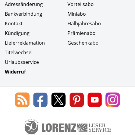
Adressänderung
Vorteilsabo
Bankverbindung
Miniabo
Kontakt
Halbjahresabo
Kündigung
Prämienabo
Lieferreklamation
Geschenkabo
Titelwechsel
Urlaubsservice
Widerruf
Social Media
Blog
Lorenz
Lorenz
Lorenz
Lorenz
Lorenz
des
Leserservice
Leserservice
Leserservice
Leserservice
Lesers
Lorenz
auf
auf
auf
Youtube
auf
Leserservice
Facebook
X
Pinterest
Kanal
Insta