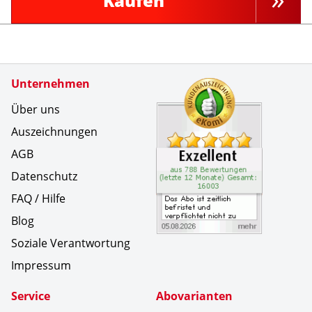
Kaufen
Zertifikate
Unternehmen
Kundenbe
Das Abo i
Über uns
Auszeichnungen
AGB
Datenschutz
FAQ / Hilfe
Blog
Soziale Verantwortung
Impressum
Service
Abovarianten