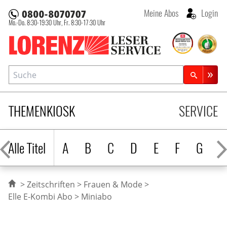
Meine Abos
Login
Mo.-Do. 8:30-19:30 Uhr,
Fr. 8:30-17:30 Uhr
Lorenz Leserservice
Suche
Zeitschriftensuche
THEMENKIOSK
SERVICE
Alle Titel
A
B
C
D
E
F
G
H
Zeitschriften
Frauen & Mode
Elle E-Kombi Abo
Miniabo