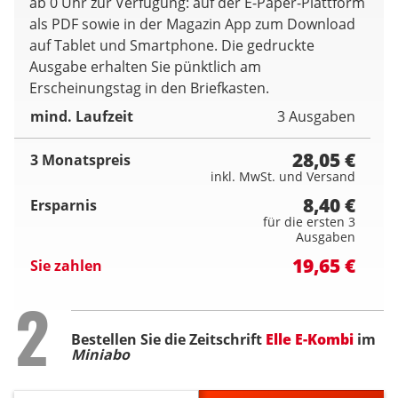
ab 0 Uhr zur Verfügung: auf der E-Paper-Plattform
als PDF sowie in der Magazin App zum Download
auf Tablet und Smartphone. Die gedruckte
Ausgabe erhalten Sie pünktlich am
Erscheinungstag in den Briefkasten.
mind. Laufzeit
3 Ausgaben
28,05 €
3 Monatspreis
inkl. MwSt. und Versand
8,40 €
Ersparnis
für die ersten 3
Ausgaben
19,65 €
Sie zahlen
Step
2
Bestellen Sie die Zeitschrift
Elle E-Kombi
im
Miniabo