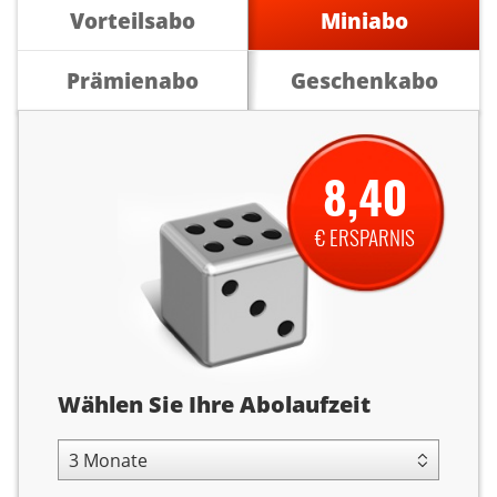
Vorteilsabo
Miniabo
Prämienabo
Geschenkabo
8,40
€ ERSPARNIS
Abolaufzeit
Wählen Sie Ihre Abolaufzeit