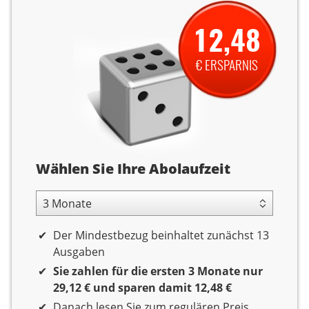
12,48
€ ERSPARNIS
Abolaufzeit
Wählen Sie Ihre Abolaufzeit
3 Monate Laufzeit
Der Mindestbezug beinhaltet zunächst 13
Ausgaben
Sie zahlen für die ersten 3 Monate nur
29,12 € und sparen damit 12,48 €
Danach lesen Sie zum regulären Preis.