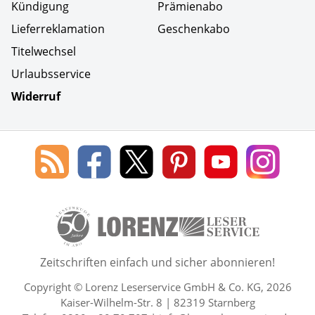
Kündigung
Prämienabo
Lieferreklamation
Geschenkabo
Titelwechsel
Urlaubsservice
Widerruf
Social Media
Blog
Lorenz
Lorenz
Lorenz
Lorenz
Lorenz
des
Leserservice
Leserservice
Leserservice
Leserservice
Lesers
Lorenz
auf
auf
auf
Youtube
auf
Leserservice
Facebook
X
Pinterest
Kanal
Insta
50 Lesefreude im Abo Jahre L
Zeitschriften einfach und sicher abonnieren!
Copyright © Lorenz Leserservice GmbH & Co. KG, 2026
Kaiser-Wilhelm-Str. 8 | 82319 Starnberg