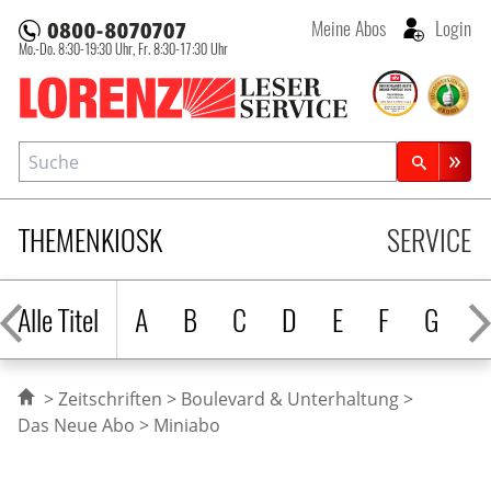
Meine Abos
Login
Mo.-Do. 8:30-19:30 Uhr,
Fr. 8:30-17:30 Uhr
Lorenz Leserservice
Suche
Zeitschriftensuche
THEMENKIOSK
SERVICE
Alle Titel
A
B
C
D
E
F
G
H
Zeitschriften
Boulevard & Unterhaltung
Das Neue Abo
Miniabo