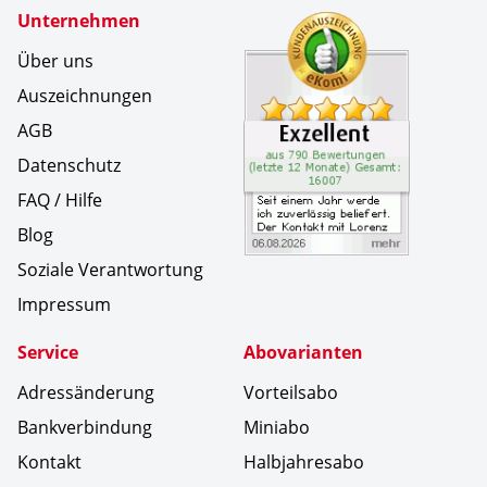
Zertifikate
Unternehmen
Kundenbe
Seit eine
Über uns
Auszeichnungen
AGB
Datenschutz
FAQ / Hilfe
Blog
Soziale Verantwortung
Impressum
Service
Abovarianten
Adressänderung
Vorteilsabo
Bankverbindung
Miniabo
Kontakt
Halbjahresabo