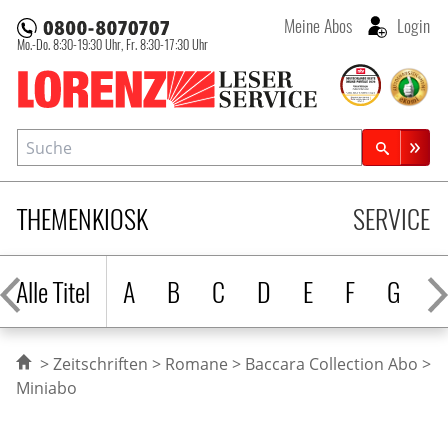
Meine Abos
Login
Mo.-Do. 8:30-19:30 Uhr,
Fr. 8:30-17:30 Uhr
Lorenz Leserservice
Suche
Zeitschriftensuche
THEMENKIOSK
SERVICE
Alle Titel
A
B
C
D
E
F
G
H
Zeitschriften
Romane
Baccara Collection Abo
Miniabo