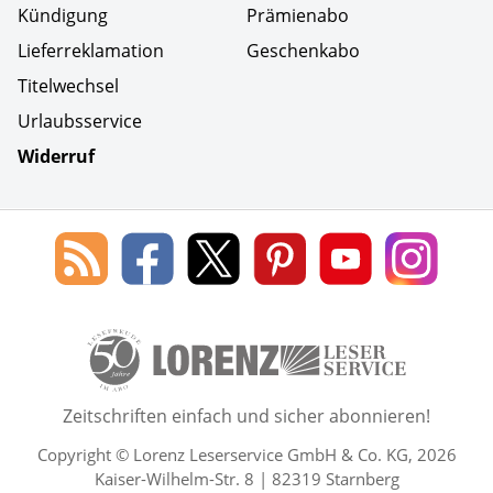
Kündigung
Prämienabo
Lieferreklamation
Geschenkabo
Titelwechsel
Urlaubsservice
Widerruf
Social Media
Blog
Lorenz
Lorenz
Lorenz
Lorenz
Lorenz
des
Leserservice
Leserservice
Leserservice
Leserservice
Lesers
Lorenz
auf
auf
auf
Youtube
auf
Leserservice
Facebook
X
Pinterest
Kanal
Insta
50 Lesefreude im Abo Jahre L
Zeitschriften einfach und sicher abonnieren!
Copyright © Lorenz Leserservice GmbH & Co. KG, 2026
Kaiser-Wilhelm-Str. 8 | 82319 Starnberg