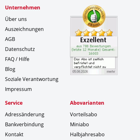
Zertifikate
Unternehmen
Kundenbe
Das Abo i
Über uns
Auszeichnungen
AGB
Datenschutz
FAQ / Hilfe
Blog
Soziale Verantwortung
Impressum
Service
Abovarianten
Adressänderung
Vorteilsabo
Bankverbindung
Miniabo
Kontakt
Halbjahresabo