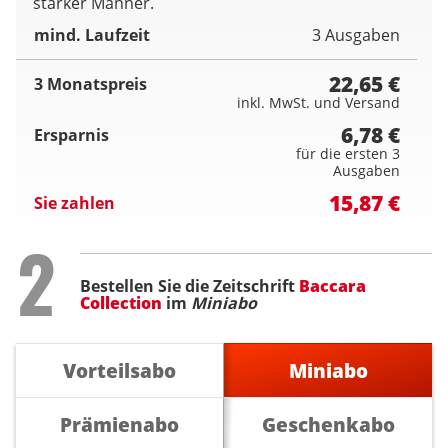
starker Männer.
mind. Laufzeit
3 Ausgaben
22,65 €
3 Monatspreis
inkl. MwSt. und Versand
6,78 €
Ersparnis
für die ersten 3
Ausgaben
15,87 €
Sie zahlen
Step
2
Bestellen Sie die Zeitschrift
Baccara
Collection
im
Miniabo
Vorteilsabo
Miniabo
Prämienabo
Geschenkabo