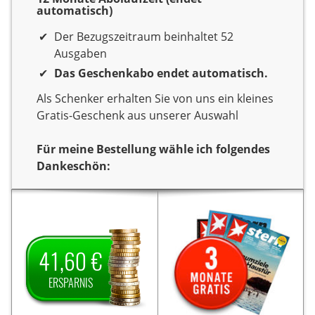
automatisch)
Der Bezugszeitraum beinhaltet 52
Ausgaben
Das Geschenkabo endet automatisch.
Als Schenker erhalten Sie von uns ein kleines
Gratis-Geschenk aus unserer Auswahl
Für meine Bestellung wähle ich folgendes
Dankeschön:
Dankeschön
Sie verschenken ein Jahr
Sie verschenken ein Jahr
Lesespaß mit der
Lesespaß mit dem Titel
Sieben Tage.
Zeitschrift
Als
Sieben Tage.
41,60 €
Als Dankeschön erhalten
Dankeschön erhalten Sie
41,60 €
Sie von uns
3 Monate gratis
von uns
ERSPARNIS
auf den
Ersparnis
die Zeitschrift „Stern”.
Jahrespreis und zahlen
Die Lieferung endet nach
somit für ein Jahr nur
3 Monaten automatisch,