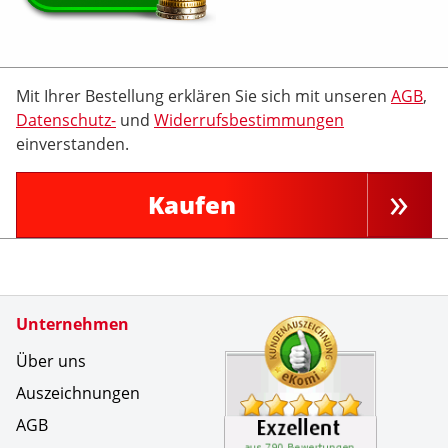
Mit Ihrer Bestellung erklären Sie sich mit unseren
AGB
,
Datenschutz-
und
Widerrufsbestimmungen
einverstanden.
Kaufen
Zertifikate
Unternehmen
Kundenbe
Es war se
Über uns
Auszeichnungen
AGB