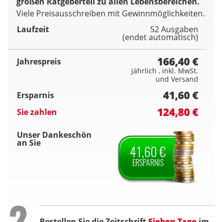
großen Ratgeberteil zu allen Lebensbereichen.
Viele Preisausschreiben mit Gewinnmöglichkeiten.
Laufzeit
52 Ausgaben
(endet automatisch)
166,40 €
Jahrespreis
jährlich , inkl. MwSt.
und Versand
41,60 €
Ersparnis
124,80 €
Sie zahlen
Unser Dankeschön
an Sie
41,60 €
ERSPARNIS
Step
2
Bestellen Sie die Zeitschrift
Sieben Tage
im