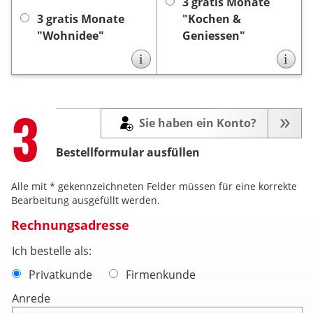
Monaten automatisch, es
keine
automatisch, es ist
3 gratis Monate
keine Kündigung
ist
Kündigung notwendig.
3 gratis Monate
"Kochen &
notwendig.
"Wohnidee"
Geniessen"
i
i
Step
3
Sie haben ein Konto?
Bestellformular ausfüllen
Alle mit * gekennzeichneten Felder müssen für eine korrekte
Bearbeitung ausgefüllt werden.
Rechnungsadresse
Ich bestelle als:
Privatkunde
Firmenkunde
Anrede