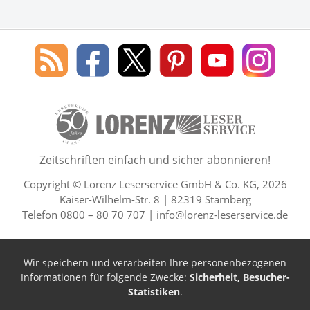
Social Media
Blog
Lorenz
Lorenz
Lorenz
Lorenz
Lorenz
des
Leserservice
Leserservice
Leserservice
Leserservice
Lesers
Lorenz
auf
auf
auf
Youtube
auf
Leserservice
Facebook
X
Pinterest
Kanal
Insta
50 Lesefreude im Abo Jahre L
Zeitschriften einfach und sicher abonnieren!
Copyright © Lorenz Leserservice GmbH & Co. KG, 2026
Kaiser-Wilhelm-Str. 8 | 82319 Starnberg
Telefon 0800 – 80 70 707 |
info@lorenz-leserservice.de
Wir speichern und verarbeiten Ihre personenbezogenen
Informationen für folgende Zwecke:
Sicherheit, Besucher-
Statistiken
.