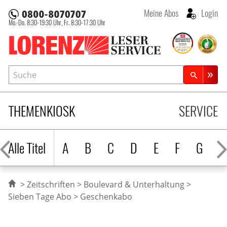
Meine Abos
Login
Mo.-Do. 8:30-19:30 Uhr,
Fr. 8:30-17:30 Uhr
Lorenz Leserservice
Suche
Zeitschriftensuche
THEMENKIOSK
SERVICE
Alle Titel
A
B
C
D
E
F
G
H
Zeitschriften
Boulevard & Unterhaltung
Sieben Tage Abo
Geschenkabo