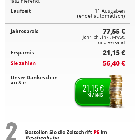
faszinierend.
Laufzeit
11 Ausgaben
(endet automatisch)
77,55 €
Jahrespreis
jährlich , inkl. MwSt.
und Versand
21,15 €
Ersparnis
56,40 €
Sie zahlen
Unser Dankeschön
an Sie
21,15 €
ERSPARNIS
Step
2
Bestellen Sie die Zeitschrift
PS
im
Geschenkabo