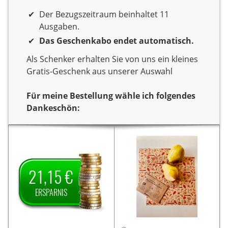
Der Bezugszeitraum beinhaltet 11
Ausgaben.
Das Geschenkabo endet automatisch.
Als Schenker erhalten Sie von uns ein kleines
Gratis-Geschenk aus unserer Auswahl
Für meine Bestellung wähle ich folgendes
Dankeschön:
Dankeschön
Sie verschenken ein Jahr
Sie verschenken ein Jahr
Lesespaß mit der
Lesespaß mit dem Titel
Als
PS.
Zeitschrift
Als Dankeschön
PS.
21,15 €
Dankeschön erhalten Sie
erhalten Sie von uns ein
21,15 € Ersparnis
von uns
Set bestehend aus zwei
ERSPARNIS
auf den Jahrespreis und
hochwertigen
zahlen somit für ein Jahr
Bienenwachstüchern (ca.
56,40 €.
nur
25 x 25 cm und 30 x
30 cm).