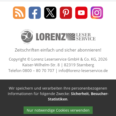
Social Media
Blog
Lorenz
Lorenz
Lorenz
Lorenz
Lorenz
des
Leserservice
Leserservice
Leserservice
Leserservice
Lesers
Lorenz
auf
auf
auf
Youtube
auf
Leserservice
Facebook
X
Pinterest
Kanal
Insta
50 Lesefreude im Abo Jahre L
Zeitschriften einfach und sicher abonnieren!
Copyright © Lorenz Leserservice GmbH & Co. KG, 2026
Kaiser-Wilhelm-Str. 8 | 82319 Starnberg
Telefon 0800 – 80 70 707 |
info@lorenz-leserservice.de
Wir speichern und verarbeiten Ihre personenbezogenen
Informationen für folgende Zwecke:
Sicherheit, Besucher-
Statistiken
.
Nur notwendige Cookies verwenden