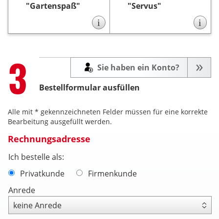
"Gartenspaß"
"Servus"
i
i
Step
3
Sie haben ein Konto?
Bestellformular ausfüllen
Alle mit * gekennzeichneten Felder müssen für eine korrekte
Bearbeitung ausgefüllt werden.
Rechnungsadresse
Ich bestelle als:
Privatkunde
Firmenkunde
Anrede