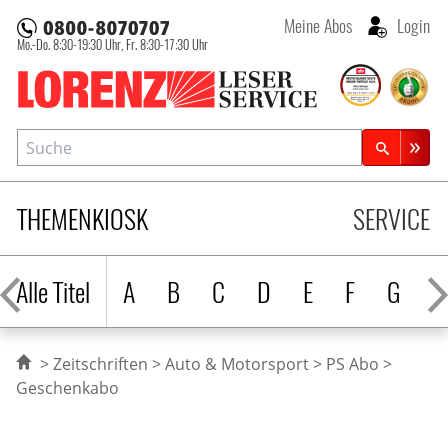
Meine Abos
Login
Mo.-Do. 8:30-19:30 Uhr,
Fr. 8:30-17:30 Uhr
Lorenz Leserservice
Suche
Zeitschriftensuche
THEMENKIOSK
SERVICE
Alle Titel
A
B
C
D
E
F
G
H
Zeitschriften
Auto & Motorsport
PS Abo
Geschenkabo