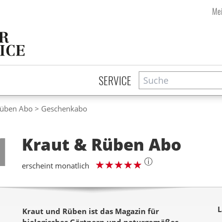
Mei
Suche
Zeitschriftensuche
SERVICE
Rüben Abo
Geschenkabo
Step
1
Kraut & Rüben
Abo
ⓘ
erscheint monatlich
L
Kraut und Rüben ist das Magazin für