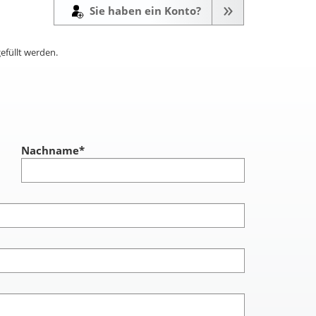
tel leicht zu reinigen.
Sie haben ein Konto?
 kein warmes Wasser
nden und vor Hitze
zen. Achtung: nicht
efüllt werden.
bdecken von Fleisch
d Fisch geeignet.
Nachname
*