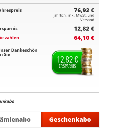
76,92 €
ahrespreis
jährlich , inkl. MwSt. und
Versand
12,82 €
rsparnis
64,10 €
ie zahlen
nser Dankeschön
n Sie
12,82 €
ERSPARNIS
enkabo
rämienabo
Geschenkabo