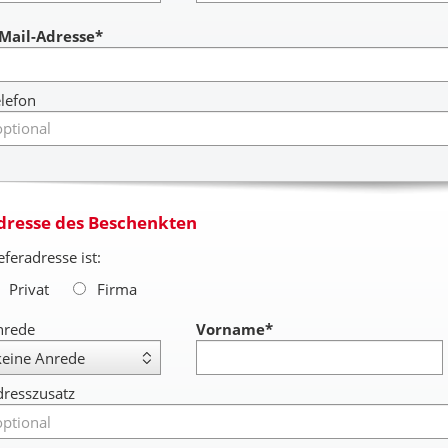
ccount
-Mail-Adresse*
lefon
dresse des Beschenkten
eferadresse ist:
Privat
Firma
nrede
Vorname
*
resszusatz