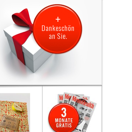
+
Dankeschön
an Sie.
verschenken ein Jahr
Sie verschenken ein Jahr
spaß mit dem Titel
Lesespaß mit dem Titel
s
Kraut & Rüben.
Als
Kraut & Rüben.
eschön erhalten Sie
Dankeschön erhalten Sie
ns ein hochwertiges
3 Monate gratis
von uns
nwachstuch (ca. 25 x
die Zeitschrift „Men’s
25cm).
Die Lieferung
Health”.
endet nach 3 Monaten