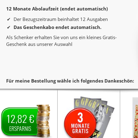
12 Monate Abolaufzeit (endet automatisch)
Der Bezugszeitraum beinhaltet 12 Ausgaben
Das Geschenkabo endet automatisch.
Als Schenker erhalten Sie von uns ein kleines Gratis-
Geschenk aus unserer Auswahl
Für meine Bestellung wähle ich folgendes Dankeschön:
ankeschön
Sie verschenken ein Jahr
Sie verschenken ein Jahr
Sie 
Lesespaß mit dem Titel
Lesespaß mit dem Titel
Lese
Als
Kraut & Rüben.
Als
Kraut & Rüben.
Al
12,82 €
Dankeschön erhalten Sie
Dankeschön erhalten Sie
Dank
12,82 €
von uns
3 Monate gratis
von uns
von u
auf den
Preisnachlass
die Zeitschrift „Grazia”.
Biene
ERSPARNIS
Jahrespreis und zahlen somit
Die Lieferung endet nach 3
64,10 €.
für ein Jahr nur
Monaten automatisch, es ist