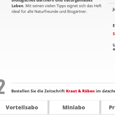
biologisches Gärtnern und naturgemäßes
Leben
. Mit seinen vielen Tipps eignet sich das Heft
J
ideal für alle Naturfreunde und Biogärtner.
E
S
U
a
Step
2
Bestellen Sie die Zeitschrift
Kraut & Rüben
im
Gesch
Vorteilsabo
Miniabo
P