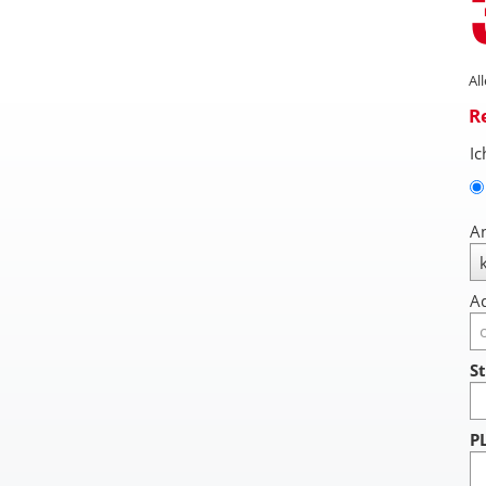
Al
R
Ic
A
Ad
St
P