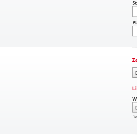
St
P
Z
Za
L
W
De