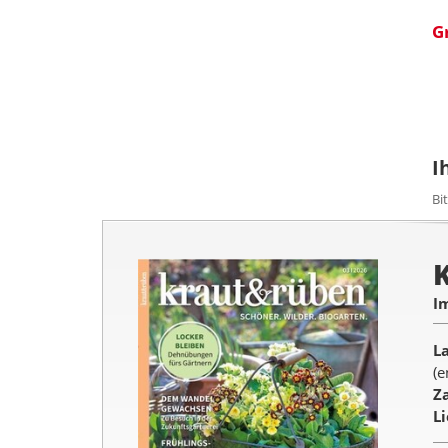
G
I
Bi
I
L
(e
Z
L