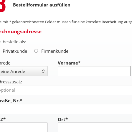
Step
3
Spülmit
Bestellformular ausfüllen
Bitte
verwe
schüt
le mit * gekennzeichneten Felder müssen für eine korrekte Bearbeitung ausg
zum A
un
echnungsadresse
h bestelle als:
Privatkunde
Firmenkunde
nrede
Vorname
*
resszusatz
raße, Nr.*
LZ*
Ort*