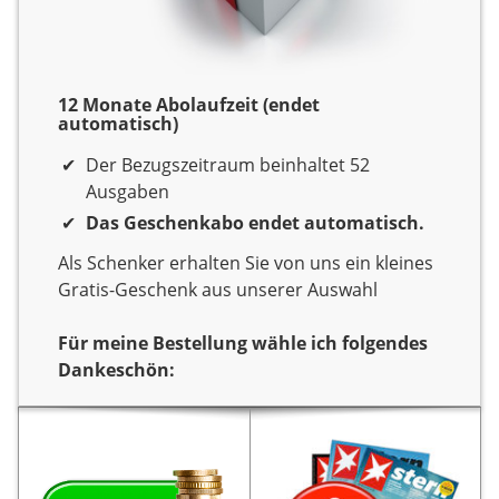
12 Monate Abolaufzeit (endet
automatisch)
Der Bezugszeitraum beinhaltet 52
Ausgaben
Das Geschenkabo endet automatisch.
Als Schenker erhalten Sie von uns ein kleines
Gratis-Geschenk aus unserer Auswahl
Für meine Bestellung wähle ich folgendes
Dankeschön:
Dankeschön
Sie verschenken ein Jahr
Sie verschenken ein Jahr
Lesespaß mit der
Lesespaß mit dem Titel
HÖRZU mit
Zeitschrift
HÖRZU mit Digital Extra.