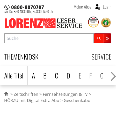
Meine Abos
Login
Mo.-Do. 8:30-19:30 Uhr,
Fr. 8:30-17:30 Uhr
Lorenz Leserservice
Suche
Zeitschriftensuche
THEMENKIOSK
SERVICE
Alle Titel
A
B
C
D
E
F
G
H
Zeitschriften
Fernsehzeitungen & TV
HÖRZU mit Digital Extra Abo
Geschenkabo