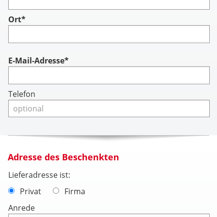
Ort*
Account
E-Mail-Adresse*
Telefon
Adresse des Beschenkten
Lieferadresse ist:
Privat
Firma
Anrede