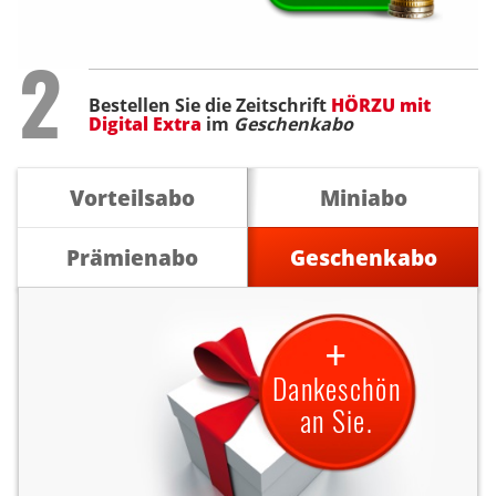
Step
2
Bestellen Sie die Zeitschrift
HÖRZU mit
Digital Extra
im
Geschenkabo
Vorteilsabo
Miniabo
Prämienabo
Geschenkabo
+
Dankeschön
an Sie.