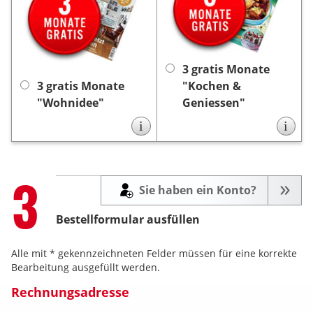
3 Monate
Sie von uns
3 Monate
Sie von uns
gratis die Zeitschrift
gratis die Zeitschrift
Die
„Wohnidee”.
„Kochen & Geniessen”.
Lieferung endet nach 3
Die Lieferung endet nach
Monaten automatisch, es
3 Monaten automatisch,
3 gratis Monate
keine Kündigung
ist
keine Kündigung
es ist
3 gratis Monate
"Kochen &
notwendig.
notwendig.
"Wohnidee"
Geniessen"
i
i
Step
3
Sie haben ein Konto?
Bestellformular ausfüllen
Alle mit * gekennzeichneten Felder müssen für eine korrekte
Bearbeitung ausgefüllt werden.
Rechnungsadresse