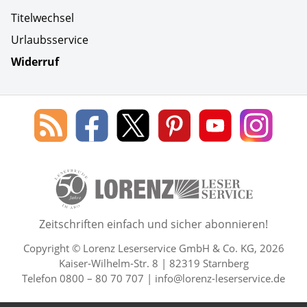
Titelwechsel
Urlaubsservice
Widerruf
Social Media
Blog
Lorenz
Lorenz
Lorenz
Lorenz
Lorenz
des
Leserservice
Leserservice
Leserservice
Leserservice
Lesers
Lorenz
auf
auf
auf
Youtube
auf
Leserservice
Facebook
X
Pinterest
Kanal
Insta
50 Lesefreude im Abo Jahre L
Zeitschriften einfach und sicher abonnieren!
Copyright © Lorenz Leserservice GmbH & Co. KG, 2026
Kaiser-Wilhelm-Str. 8 | 82319 Starnberg
Telefon 0800 – 80 70 707 |
info@lorenz-leserservice.de