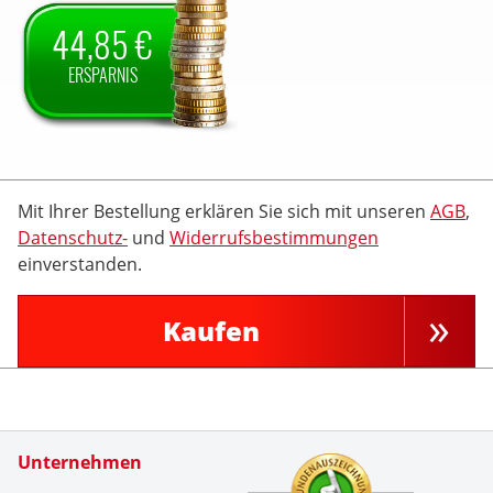
44,85 €
ERSPARNIS
Mit Ihrer Bestellung erklären Sie sich mit unseren
AGB
,
Datenschutz-
und
Widerrufsbestimmungen
einverstanden.
Kaufen
Zertifikate
Unternehmen
Kundenbe
Bin seit 