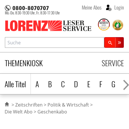
Meine Abos
Login
Mo.-Do. 8:30-19:30 Uhr,
Fr. 8:30-17:30 Uhr
Lorenz Leserservice
Suche
Zeitschriftensuche
THEMENKIOSK
SERVICE
Alle Titel
A
B
C
D
E
F
G
H
Zeitschriften
Politik & Wirtschaft
Die Welt Abo
Geschenkabo