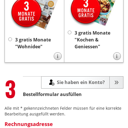
3
erhalten Sie von uns
3
erhalten Sie von uns
Monate gratis die
Monate gratis die
Zeitschrift „Wohnidee”.
Zeitschrift „Kochen &
Die Lieferung endet nach
Die Lieferung
Geniessen”.
3 Monaten automatisch,
endet nach 3 Monaten
keine Kündigung
es ist
keine
automatisch, es ist
3 gratis Monate
notwendig.
Kündigung notwendig.
3 gratis Monate
"Kochen &
"Wohnidee"
Geniessen"
i
i
Step
3
Sie haben ein Konto?
Bestellformular ausfüllen
Alle mit * gekennzeichneten Felder müssen für eine korrekte
Bearbeitung ausgefüllt werden.
Rechnungsadresse