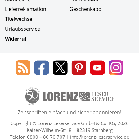
Lieferreklamation
Geschenkabo
Titelwechsel
Urlaubsservice
Widerruf
Social Media
Blog
Lorenz
Lorenz
Lorenz
Lorenz
Lorenz
des
Leserservice
Leserservice
Leserservice
Leserservice
Lesers
Lorenz
auf
auf
auf
Youtube
auf
Leserservice
Facebook
X
Pinterest
Kanal
Insta
50 Lesefreude im Abo Jahre L
Zeitschriften einfach und sicher abonnieren!
Copyright © Lorenz Leserservice GmbH & Co. KG, 2026
Kaiser-Wilhelm-Str. 8 | 82319 Starnberg
Telefon 0800 – 80 70 707 |
info@lorenz-leserservice.de