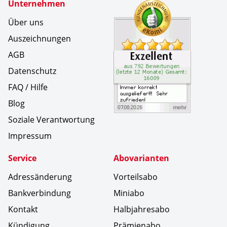
Zertifikate
Unternehmen
Kundenbe
Immer kor
Über uns
Auszeichnungen
AGB
Datenschutz
FAQ / Hilfe
Blog
Soziale Verantwortung
Impressum
Service
Abovarianten
Adressänderung
Vorteilsabo
Bankverbindung
Miniabo
Kontakt
Halbjahresabo
Kündigung
Prämienabo