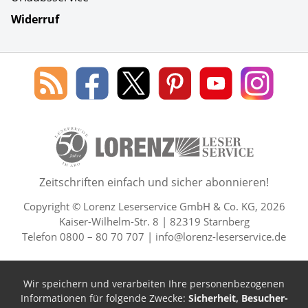
Widerruf
Social Media
Blog
Lorenz
Lorenz
Lorenz
Lorenz
Lorenz
des
Leserservice
Leserservice
Leserservice
Leserservice
Lesers
Lorenz
auf
auf
auf
Youtube
auf
Leserservice
Facebook
X
Pinterest
Kanal
Insta
50 Lesefreude im Abo Jahre L
Zeitschriften einfach und sicher abonnieren!
Copyright © Lorenz Leserservice GmbH & Co. KG, 2026
Kaiser-Wilhelm-Str. 8 | 82319 Starnberg
Telefon 0800 – 80 70 707 |
info@lorenz-leserservice.de
Wir speichern und verarbeiten Ihre personenbezogenen
Informationen für folgende Zwecke:
Sicherheit, Besucher-