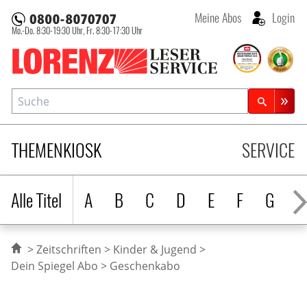
Meine Abos
Login
Mo.-Do. 8:30-19:30 Uhr,
Fr. 8:30-17:30 Uhr
Lorenz Leserservice
Suche
Zeitschriftensuche
THEMENKIOSK
SERVICE
Alle Titel
A
B
C
D
E
F
G
H
Zeitschriften
Kinder & Jugend
Dein Spiegel Abo
Geschenkabo