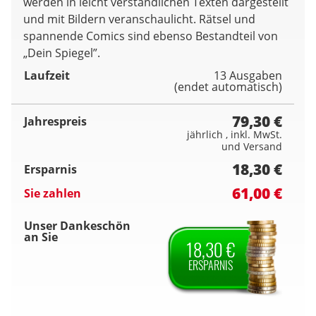
werden in leicht verständlichen Texten dargestellt
und mit Bildern veranschaulicht. Rätsel und
spannende Comics sind ebenso Bestandteil von
„Dein Spiegel”.
Laufzeit
13 Ausgaben
(endet automatisch)
79,30 €
Jahrespreis
jährlich , inkl. MwSt.
und Versand
18,30 €
Ersparnis
61,00 €
Sie zahlen
Unser Dankeschön
an Sie
18,30 €
ERSPARNIS