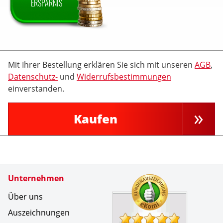
ERSPARNIS
Mit Ihrer Bestellung erklären Sie sich mit unseren
AGB
,
Datenschutz-
und
Widerrufsbestimmungen
einverstanden.
Kaufen
Zertifikate
Unternehmen
Kundenbe
Alles l&au
Über uns
Auszeichnungen