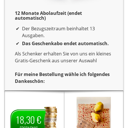
12 Monate Abolaufzeit (endet
automatisch)
Der Bezugszeitraum beinhaltet 13
Ausgaben.
Das Geschenkabo endet automatisch.
Als Schenker erhalten Sie von uns ein kleines
Gratis-Geschenk aus unserer Auswahl
Für meine Bestellung wähle ich folgendes
Dankeschön:
Dankeschön
Sie verschenken ein Jahr
Sie verschenken ein Jahr
Lesespaß mit der
Lesespaß mit dem Titel
Dein Spiegel.
Zeitschrift
Als
Dein Spiegel.
18,30 €
Als Dankeschön erhalten
Dankeschön erhalten Sie
18,30 €
Sie von uns
von uns ein Set