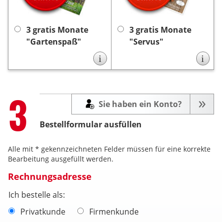
Die
„Gartenspaß”.
Die Lieferung endet nach
Lieferung endet nach 3
3 Monaten automatisch,
Monaten automatisch, es
keine Kündigung
es ist
3 gratis Monate
3 gratis Monate
keine Kündigung
ist
notwendig.
"Gartenspaß"
"Servus"
notwendig.
i
i
Step
3
Sie haben ein Konto?
Bestellformular ausfüllen
Alle mit * gekennzeichneten Felder müssen für eine korrekte
Bearbeitung ausgefüllt werden.
Rechnungsadresse
Ich bestelle als:
Privatkunde
Firmenkunde