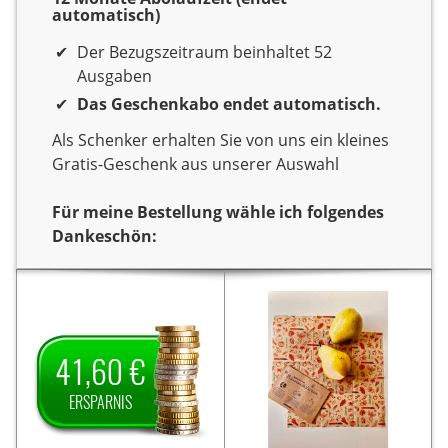
automatisch)
Der Bezugszeitraum beinhaltet 52
Ausgaben
Das Geschenkabo endet automatisch.
Als Schenker erhalten Sie von uns ein kleines
Gratis-Geschenk aus unserer Auswahl
Für meine Bestellung wähle ich folgendes
Dankeschön:
Dankeschön
Sie verschenken ein Jahr
Sie verschenken ein Jahr
Lesespaß mit der
Lesespaß mit dem Titel
Das Goldene
Zeitschrift
Als
Das Goldene Blatt.
41,60 €
Als Dankeschön
Blatt.
Dankeschön erhalten Sie
erhalten Sie von uns
von uns ein Set
ERSPARNIS
auf den
41,60 € Ersparnis
bestehend aus zwei
Jahrespreis und zahlen
hochwertigen
somit für ein Jahr nur
Bienenwachstüchern (ca.