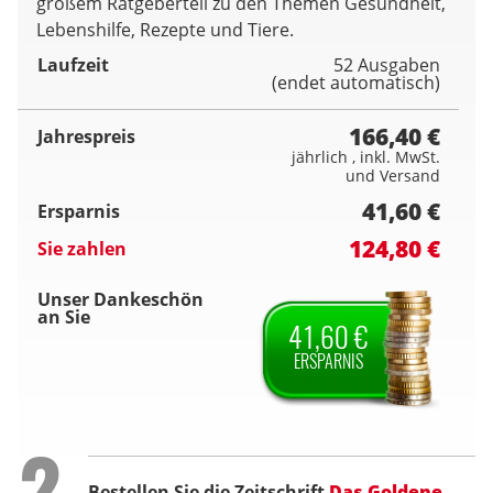
großem Ratgeberteil zu den Themen Gesundheit,
Lebenshilfe, Rezepte und Tiere.
Laufzeit
52 Ausgaben
(endet automatisch)
166,40 €
Jahrespreis
jährlich , inkl. MwSt.
und Versand
41,60 €
Ersparnis
124,80 €
Sie zahlen
Unser Dankeschön
an Sie
41,60 €
ERSPARNIS
Step
2
Bestellen Sie die Zeitschrift
Das Goldene