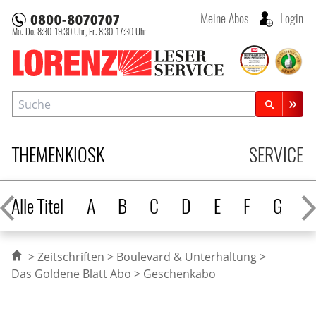
Meine Abos
Login
Mo.-Do. 8:30-19:30 Uhr,
Fr. 8:30-17:30 Uhr
Lorenz Leserservice
Suche
Zeitschriftensuche
THEMENKIOSK
SERVICE
Alle Titel
A
B
C
D
E
F
G
H
Zeitschriften
Boulevard & Unterhaltung
Das Goldene Blatt Abo
Geschenkabo