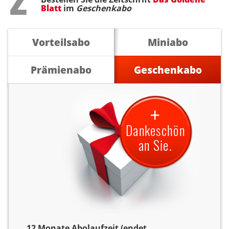
Blatt
im
Geschenkabo
Vorteilsabo
Miniabo
Prämienabo
Geschenkabo
+
Dankeschön
an Sie.
12 Monate Abolaufzeit (endet