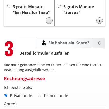
keine
automatisch, es ist
keine Kündigung
es ist
3 gratis Monate
3 gratis Monate
Kündigung notwendig.
notwendig.
"Ein Herz für Tiere"
"Servus"
i
i
Step
3
Sie haben ein Konto?
Bestellformular ausfüllen
Alle mit * gekennzeichneten Felder müssen für eine korrekte
Bearbeitung ausgefüllt werden.
Rechnungsadresse
Ich bestelle als:
Privatkunde
Firmenkunde
Anrede