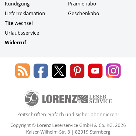
Kündigung
Prämienabo
Lieferreklamation
Geschenkabo
Titelwechsel
Urlaubsservice
Widerruf
Social Media
Blog
Lorenz
Lorenz
Lorenz
Lorenz
Lorenz
des
Leserservice
Leserservice
Leserservice
Leserservice
Lesers
Lorenz
auf
auf
auf
Youtube
auf
Leserservice
Facebook
X
Pinterest
Kanal
Insta
50 Lesefreude im Abo Jahre L
Zeitschriften einfach und sicher abonnieren!
Copyright © Lorenz Leserservice GmbH & Co. KG, 2026
Kaiser-Wilhelm-Str. 8 | 82319 Starnberg