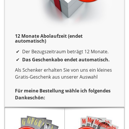
12 Monate Abolaufzeit (endet
automatisch)
Der Bezugszeitraum beträgt 12 Monate.
Das Geschenkabo endet automatisch.
Als Schenker erhalten Sie von uns ein kleines
Gratis-Geschenk aus unserer Auswahl
Für meine Bestellung wähle ich folgendes
Dankeschön:
Dankeschön
Sie verschenken ein Jahr
Sie verschenken ein Jahr
Lesespaß mit dem Titel
Lesespaß mit dem Titel
Als
Daphne’s Diary.
Als
Daphne’s Diary.