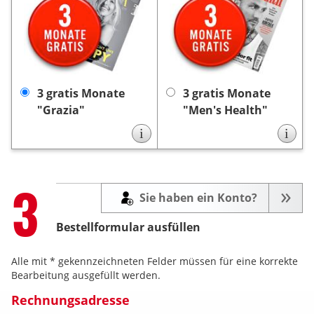
Dankeschön erhalten Sie
Dankeschön erhalten Sie
3 Monate gratis
von uns
3 Monate gratis
von uns
die Zeitschrift „Grazia”.
die Zeitschrift „Men’s
Die Lieferung endet nach
Die Lieferung
Health”.
3 Monaten automatisch,
endet nach 3 Monaten
keine Kündigung
es ist
keine
automatisch, es ist
3 gratis Monate
3 gratis Monate
notwendig.
Kündigung notwendig.
"Grazia"
"Men's Health"
i
i
Step
3
Sie haben ein Konto?
Bestellformular ausfüllen
Alle mit * gekennzeichneten Felder müssen für eine korrekte
Bearbeitung ausgefüllt werden.
Rechnungsadresse