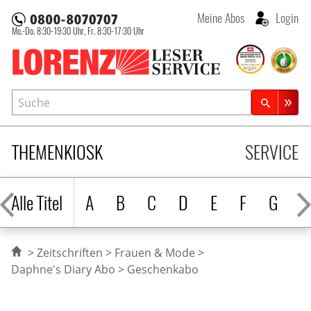
Meine Abos
Login
Mo.-Do. 8:30-19:30 Uhr,
Fr. 8:30-17:30 Uhr
Lorenz Leserservice
Suche
Zeitschriftensuche
THEMENKIOSK
SERVICE
Alle Titel
A
B
C
D
E
F
G
H
Zeitschriften
Frauen & Mode
Daphne's Diary Abo
Geschenkabo