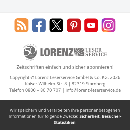
Social Media
Blog
Lorenz
Lorenz
Lorenz
Lorenz
Lorenz
des
Leserservice
Leserservice
Leserservice
Leserservice
Lesers
Lorenz
auf
auf
auf
Youtube
auf
Leserservice
Facebook
X
Pinterest
Kanal
Insta
50 Lesefreude im Abo Jahre L
Zeitschriften einfach und sicher abonnieren!
Copyright © Lorenz Leserservice GmbH & Co. KG, 2026
Kaiser-Wilhelm-Str. 8 | 82319 Starnberg
Telefon 0800 – 80 70 707 |
info@lorenz-leserservice.de
Wir speichern und verarbeiten Ihre personenbezogenen
Informationen für folgende Zwecke:
Sicherheit, Besucher-
Statistiken
.