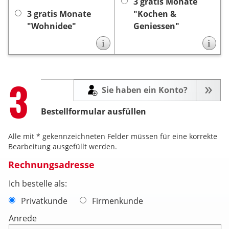
Monaten automatisch, es
keine
automatisch, es ist
3 gratis Monate
keine Kündigung
ist
Kündigung notwendig.
3 gratis Monate
"Kochen &
notwendig.
"Wohnidee"
Geniessen"
i
i
Step
3
Sie haben ein Konto?
Bestellformular ausfüllen
Alle mit * gekennzeichneten Felder müssen für eine korrekte
Bearbeitung ausgefüllt werden.
Rechnungsadresse
Ich bestelle als:
Privatkunde
Firmenkunde
Anrede