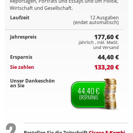
Reportagen, Porträts und Essays und um Politik,
Wirtschaft und Gesellschaft.
Laufzeit
12 Ausgaben
(endet automatisch)
177,60 €
Jahrespreis
jährlich , inkl. MwSt.
und Versand
44,40 €
Ersparnis
133,20 €
Sie zahlen
Unser Dankeschön
an Sie
44,40 €
ERSPARNIS
Step
2
Bestellen Sie die Zeitschrift
Cicero E-Kombi