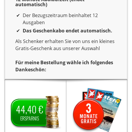
automatisch)
Der Bezugszeitraum beinhaltet 12
Ausgaben
Das Geschenkabo endet automatisch.
Als Schenker erhalten Sie von uns ein kleines
Gratis-Geschenk aus unserer Auswahl
Für meine Bestellung wähle ich folgendes
Dankeschön:
Dankeschön
Sie verschenken ein Jahr
Sie verschenken ein Jahr
Lesespaß mit der
Lesespaß mit dem Titel
Cicero E-
Zeitschrift
Als
Cicero E-Kombi.
44,40 €
Als Dankeschön
Kombi.
Dankeschön erhalten Sie
erhalten Sie von uns
3 Monate gratis
von uns
ERSPARNIS
auf den
44,40 € Ersparnis
die Zeitschrift „Stern”.
Jahrespreis und zahlen
Die Lieferung endet nach
somit für ein Jahr nur
3 Monaten automatisch,