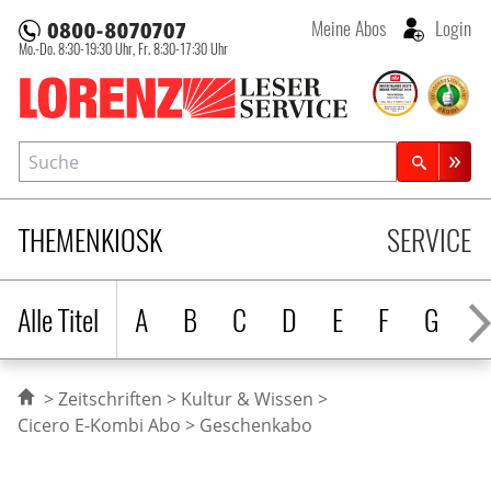
Meine Abos
Login
Mo.-Do. 8:30-19:30 Uhr,
Fr. 8:30-17:30 Uhr
Lorenz Leserservice
Suche
Zeitschriftensuche
THEMENKIOSK
SERVICE
Alle Titel
A
B
C
D
E
F
G
H
Zeitschriften
Kultur & Wissen
Cicero E-Kombi Abo
Geschenkabo