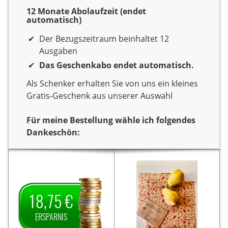
12 Monate Abolaufzeit (endet
automatisch)
Der Bezugszeitraum beinhaltet 12
Ausgaben
Das Geschenkabo endet automatisch.
Als Schenker erhalten Sie von uns ein kleines
Gratis-Geschenk aus unserer Auswahl
Für meine Bestellung wähle ich folgendes
Dankeschön:
Dankeschön
Sie verschenken ein Jahr
Sie verschenken ein Jahr
Lesespaß mit der
Lesespaß mit dem Titel
Auto Zeitung
Zeitschrift
Auto Zeitung classic cars.
18,75 €
Als
classic cars.
Als Dankeschön erhalten
Dankeschön erhalten Sie
Sie von uns ein Set
ERSPARNIS
18,75 € Ersparnis
von uns
bestehend aus zwei
auf den Jahrespreis und
hochwertigen