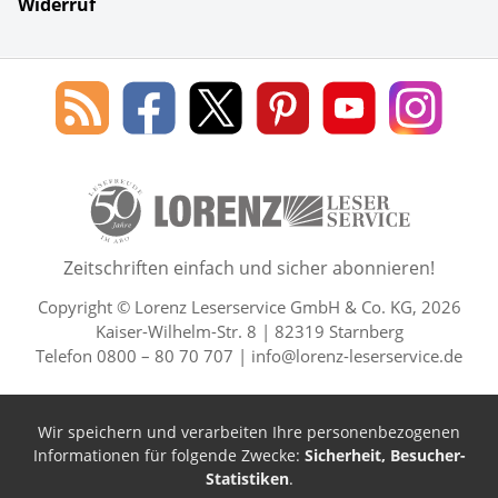
Widerruf
Social Media
Blog
Lorenz
Lorenz
Lorenz
Lorenz
Lorenz
des
Leserservice
Leserservice
Leserservice
Leserservice
Lesers
Lorenz
auf
auf
auf
Youtube
auf
Leserservice
Facebook
X
Pinterest
Kanal
Insta
50 Lesefreude im Abo Jahre L
Zeitschriften einfach und sicher abonnieren!
Copyright © Lorenz Leserservice GmbH & Co. KG, 2026
Kaiser-Wilhelm-Str. 8 | 82319 Starnberg
Telefon 0800 – 80 70 707 |
info@lorenz-leserservice.de
Wir speichern und verarbeiten Ihre personenbezogenen
Informationen für folgende Zwecke:
Sicherheit, Besucher-
Statistiken
.