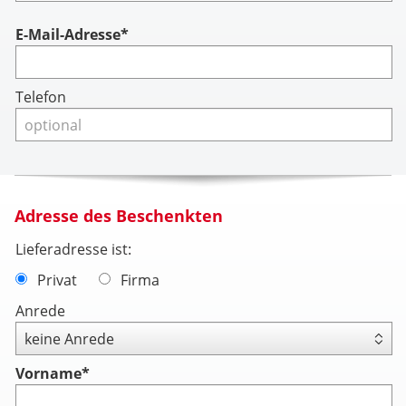
Account
E-Mail-Adresse*
Telefon
Adresse des Beschenkten
Lieferadresse ist:
Privat
Firma
Anrede
Vorname
*