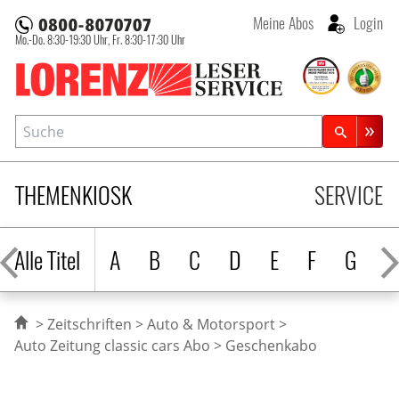
Meine Abos
Login
Mo.-Do. 8:30-19:30 Uhr,
Fr. 8:30-17:30 Uhr
Lorenz Leserservice
Suche
Zeitschriftensuche
THEMENKIOSK
SERVICE
Alle Titel
A
B
C
D
E
F
G
H
Zeitschriften
Auto & Motorsport
Auto Zeitung classic cars Abo
Geschenkabo