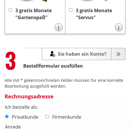
Lieferung endet nach 3
endet nach 3 Monaten
Monaten automatisch, es
keine
automatisch, es ist
3 gratis Monate
3 gratis Monate
keine Kündigung
ist
Kündigung notwendig.
"Gartenspaß"
"Servus"
notwendig.
i
i
Step
3
Sie haben ein Konto?
Bestellformular ausfüllen
Alle mit * gekennzeichneten Felder müssen für eine korrekte
Bearbeitung ausgefüllt werden.
Rechnungsadresse
Ich bestelle als:
Privatkunde
Firmenkunde
Anrede