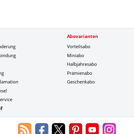
Abovarianten
nderung
Vorteilsabo
bindung
Miniabo
Halbjahresabo
ng
Prämienabo
klamation
Geschenkabo
hsel
ervice
f
Blog
Lorenz
Lorenz
Lorenz
Lorenz
Lorenz
des
Leserservice
Leserservice
Leserservice
Leserservice
Leserser