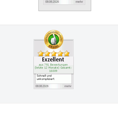
Zertifikate
Kundenbewertung: 4.9 S
Schnell und unkomplizie
vice