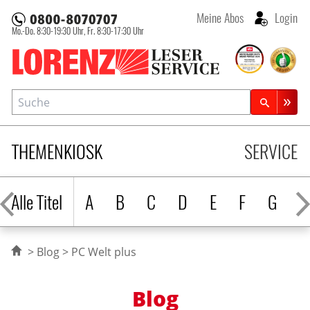
Meine Abos
Login
Mo.-Do. 8:30-19:30 Uhr,
Fr. 8:30-17:30 Uhr
Lorenz Leserservice
Suche
Zeitschriftensuche
THEMENKIOSK
SERVICE
Alle Titel
A
B
C
D
E
F
G
H
Blog
PC Welt plus
Blog