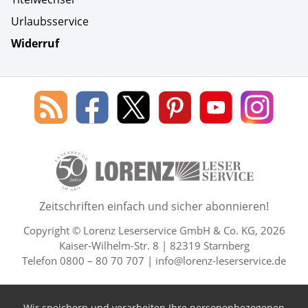
Urlaubsservice
Widerruf
Social Media
Blog
Lorenz
Lorenz
Lorenz
Lorenz
Lorenz
des
Leserservice
Leserservice
Leserservice
Leserservice
Lesers
Lorenz
auf
auf
auf
Youtube
auf
Leserservice
Facebook
X
Pinterest
Kanal
Insta
50 Lesefreude im Abo Jahre L
Zeitschriften einfach und sicher abonnieren!
Copyright © Lorenz Leserservice GmbH & Co. KG, 2026
Kaiser-Wilhelm-Str. 8 | 82319 Starnberg
Telefon 0800 – 80 70 707 |
info@lorenz-leserservice.de
Wir speichern und verarbeiten Ihre personenbezogenen