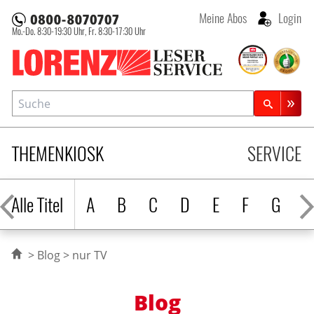
Meine Abos
Login
Mo.-Do. 8:30-19:30 Uhr,
Fr. 8:30-17:30 Uhr
Lorenz Leserservice
Suche
Zeitschriftensuche
THEMENKIOSK
SERVICE
Alle Titel
A
B
C
D
E
F
G
H
Blog
nur TV
Blog