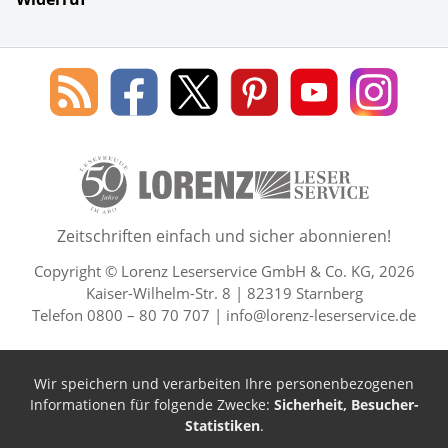
Social Media
Blog
Lorenz
Lorenz
Lorenz
Lorenz
Lorenz
des
Leserservice
Leserservice
Leserservice
Leserservice
Lesers
Lorenz
auf
auf
auf
Youtube
auf
Leserservice
Facebook
X
Pinterest
Kanal
Insta
50 Lesefreude im Abo Jahre L
Zeitschriften einfach und sicher abonnieren!
Copyright © Lorenz Leserservice GmbH & Co. KG, 2026
Kaiser-Wilhelm-Str. 8 | 82319 Starnberg
Telefon 0800 – 80 70 707 |
info@lorenz-leserservice.de
Wir speichern und verarbeiten Ihre personenbezogenen
Informationen für folgende Zwecke:
Sicherheit, Besucher-
Statistiken
.