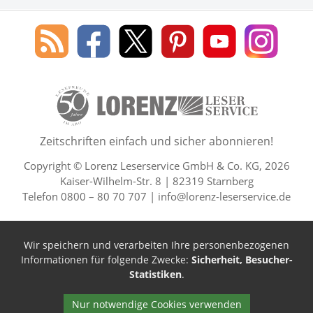
Social Media
Blog
Lorenz
Lorenz
Lorenz
Lorenz
Lorenz
des
Leserservice
Leserservice
Leserservice
Leserservice
Lesers
Lorenz
auf
auf
auf
Youtube
auf
Leserservice
Facebook
X
Pinterest
Kanal
Insta
50 Lesefreude im Abo Jahre L
Zeitschriften einfach und sicher abonnieren!
Copyright © Lorenz Leserservice GmbH & Co. KG, 2026
Kaiser-Wilhelm-Str. 8 | 82319 Starnberg
Telefon 0800 – 80 70 707 |
info@lorenz-leserservice.de
Wir speichern und verarbeiten Ihre personenbezogenen
Informationen für folgende Zwecke:
Sicherheit, Besucher-
Statistiken
.
Nur notwendige Cookies verwenden