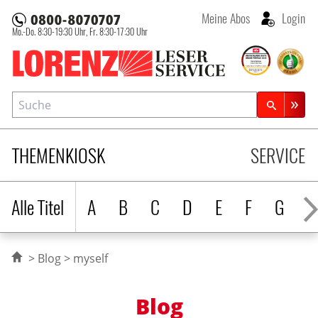
Meine Abos
Login
Mo.-Do. 8:30-19:30 Uhr,
Fr. 8:30-17:30 Uhr
Lorenz Leserservice
Suche
Zeitschriftensuche
THEMENKIOSK
SERVICE
Alle Titel
A
B
C
D
E
F
G
H
Blog
myself
Blog