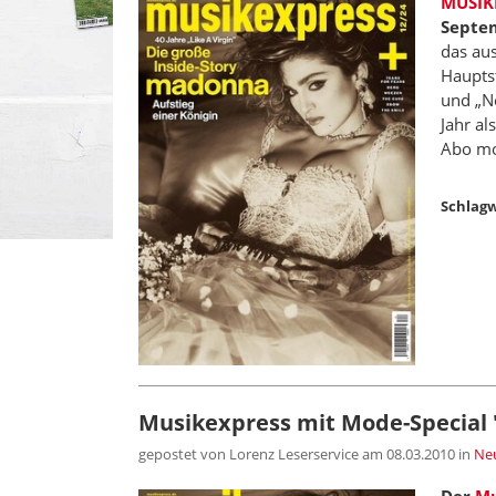
MUSIK
Septem
das au
Haupts
und „No
Jahr al
Abo mo
Schlagw
Musikexpress mit Mode-Special
gepostet von Lorenz Leserservice am 08.03.2010
in
Neu