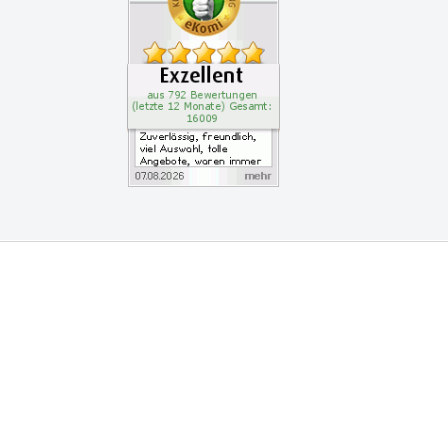
vice
am
nz Leserservice