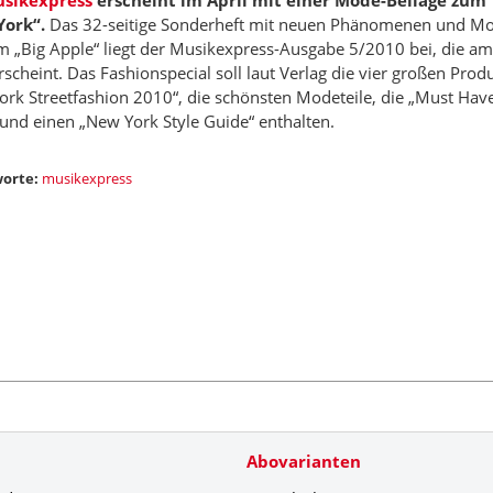
sikexpress
erscheint im April mit einer Mode-Beilage zu
ork“.
Das 32-seitige Sonderheft mit neuen Phänomenen und M
 „Big Apple“ liegt der Musikexpress-Ausgabe 5/2010 bei, die am 
scheint. Das Fashionspecial soll laut Verlag die vier großen Prod
rk Streetfashion 2010“, die schönsten Modeteile, die „Must Have
und einen „New York Style Guide“ enthalten.
orte:
musikexpress
Abovarianten