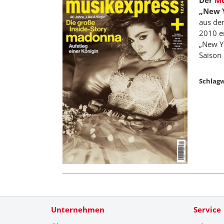
Der
Mu
„New Y
aus dem
2010 er
„New Yo
Saison 
Schlagw
Unternehmen
Service