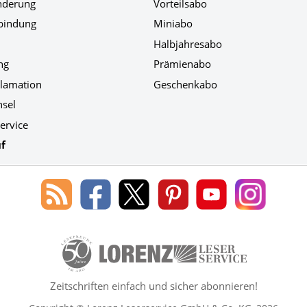
nderung
Vorteilsabo
bindung
Miniabo
Halbjahresabo
ng
Prämienabo
klamation
Geschenkabo
hsel
ervice
f
Blog
Lorenz
Lorenz
Lorenz
Lorenz
Lorenz
des
Leserservice
Leserservice
Leserservice
Leserservice
Leserser
Lorenz
auf
auf
auf
Youtube
auf
Leserservice
Facebook
X
Pinterest
Kanal
Instagr
50 Lesefreude im Abo Jahre Lore
Zeitschriften einfach und sicher abonnieren!