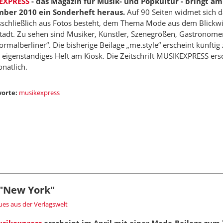
EXPRESS
- das Magazin für Musik- und Popkultur - bringt am
ber 2010 ein Sonderheft heraus.
Auf 90 Seiten widmet sich d
sschließlich aus Fotos besteht, dem Thema Mode aus dem Blickwi
tadt. Zu sehen sind Musiker, Künstler, Szenegrößen, Gastronome
rmalberliner“. Die bisherige Beilage „me.style“ erscheint künfti
s eigenständiges Heft am Kiosk. Die Zeitschrift MUSIKEXPRESS ers
natlich.
orte:
musikexpress
 "New York"
es aus der Verlagswelt