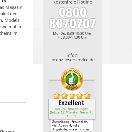
 16.
kostenfreie Hotline
as Magazin,
nkel der
n, Models
g zweimal im
cheint im
Mo.-Do. 8:30-19:30 Uhr,
Fr. 8:30-17:30 Uhr
info@
lorenz-leserservice.de
Kundenbewertung: 4.9 Sterne
Zuverl&auml;ssig, freundlich