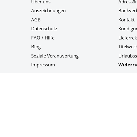
Über uns
Adressä
Auszeichnungen
Bankver
AGB
Kontakt
Datenschutz
Kündigu
FAQ / Hilfe
Lieferre
Blog
Titelwec
Soziale Verantwortung
Urlaubss
Impressum
Widerru
Social Media