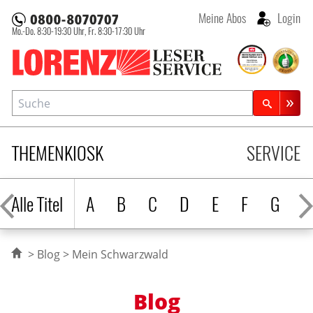
Meine Abos
Login
Mo.-Do. 8:30-19:30 Uhr,
Fr. 8:30-17:30 Uhr
Lorenz Leserservice
Suche
Zeitschriftensuche
THEMENKIOSK
SERVICE
Alle Titel
A
B
C
D
E
F
G
H
Blog
Mein Schwarzwald
Blog