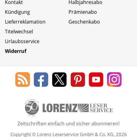
Kontakt
Halbjahresabo
Kündigung
Prämienabo
Lieferreklamation
Geschenkabo
Titelwechsel
Urlaubsservice
Widerruf
Social Media
Blog
Lorenz
Lorenz
Lorenz
Lorenz
Lorenz
des
Leserservice
Leserservice
Leserservice
Leserservice
Lesers
Lorenz
auf
auf
auf
Youtube
auf
Leserservice
Facebook
X
Pinterest
Kanal
Insta
50 Lesefreude im Abo Jahre L
Zeitschriften einfach und sicher abonnieren!
Copyright © Lorenz Leserservice GmbH & Co. KG, 2026