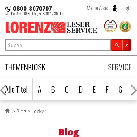
Meine Abos
Login
Mo.-Do. 8:30-19:30 Uhr,
Fr. 8:30-17:30 Uhr
Lorenz Leserservice
Suche
Zeitschriftensuche
THEMENKIOSK
SERVICE
Alle Titel
A
B
C
D
E
F
G
H
Blog
Lecker
Blog