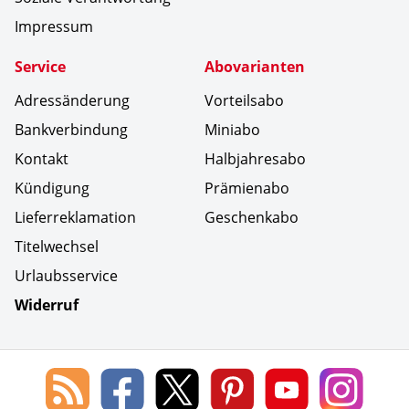
Impressum
Service
Abovarianten
Adressänderung
Vorteilsabo
Bankverbindung
Miniabo
Kontakt
Halbjahresabo
Kündigung
Prämienabo
Lieferreklamation
Geschenkabo
Titelwechsel
Urlaubsservice
Widerruf
Social Media
Blog
Lorenz
Lorenz
Lorenz
Lorenz
Lorenz
des
Leserservice
Leserservice
Leserservice
Leserservice
Lesers