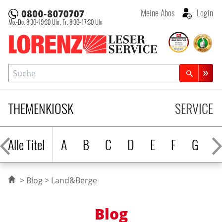
Meine Abos
Login
Mo.-Do. 8:30-19:30 Uhr,
Fr. 8:30-17:30 Uhr
Lorenz Leserservice
Suche
Zeitschriftensuche
THEMENKIOSK
SERVICE
Alle Titel
A
B
C
D
E
F
G
H
Blog
Land&Berge
Blog