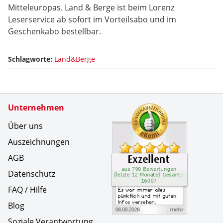
Mitteleuropas. Land & Berge ist beim Lorenz
Leserservice ab sofort im Vorteilsabo und im
Geschenkabo bestellbar.
Schlagworte:
Land&Berge
Zertifikate
Unternehmen
Kundenbe
Es war im
Über uns
Auszeichnungen
AGB
Datenschutz
FAQ / Hilfe
Blog
Soziale Verantwortung