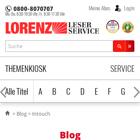
Meine Abos
Login
Mo.-Do. 8:30-19:30 Uhr,
Fr. 8:30-17:30 Uhr
Lorenz Leserservice
Suche
Zeitschriftensuche
THEMENKIOSK
SERVICE
Alle Titel
A
B
C
D
E
F
G
H
Blog
Intouch
Blog