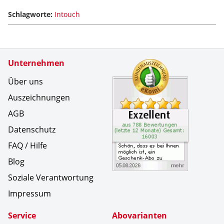
Schlagworte:
Intouch
Zertifikate
Unternehmen
Kundenbe
Sch&ouml;
Über uns
Auszeichnungen
AGB
Datenschutz
FAQ / Hilfe
Blog
Soziale Verantwortung
Impressum
Service
Abovarianten