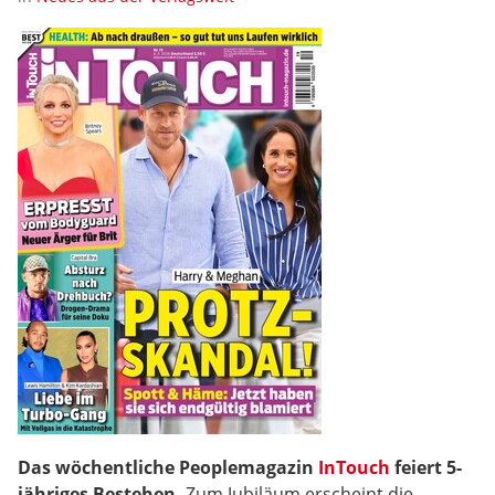
Das wöchentliche Peoplemagazin
InTouch
feiert 5-
jähriges Bestehen.
Zum Jubiläum erscheint die