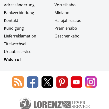
Adressänderung
Vorteilsabo
Bankverbindung
Miniabo
Kontakt
Halbjahresabo
Kündigung
Prämienabo
Lieferreklamation
Geschenkabo
Titelwechsel
Urlaubsservice
Widerruf
Social Media
Blog
Lorenz
Lorenz
Lorenz
Lorenz
Lorenz
des
Leserservice
Leserservice
Leserservice
Leserservice
Lesers
Lorenz
auf
auf
auf
Youtube
auf
Leserservice
Facebook
X
Pinterest
Kanal
Insta