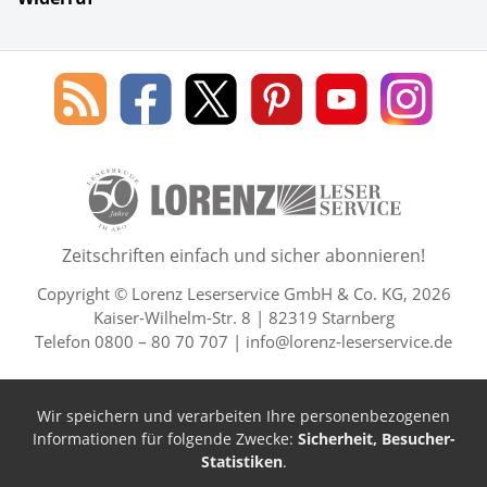
Social Media
Blog
Lorenz
Lorenz
Lorenz
Lorenz
Lorenz
des
Leserservice
Leserservice
Leserservice
Leserservice
Lesers
Lorenz
auf
auf
auf
Youtube
auf
Leserservice
Facebook
X
Pinterest
Kanal
Insta
50 Lesefreude im Abo Jahre L
Zeitschriften einfach und sicher abonnieren!
Copyright © Lorenz Leserservice GmbH & Co. KG, 2026
Kaiser-Wilhelm-Str. 8 | 82319 Starnberg
Telefon 0800 – 80 70 707 |
info@lorenz-leserservice.de
Wir speichern und verarbeiten Ihre personenbezogenen
Informationen für folgende Zwecke:
Sicherheit, Besucher-
Statistiken
.