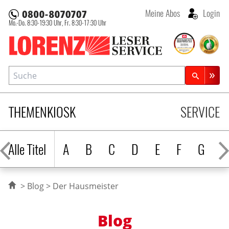
Meine Abos
Login
Mo.-Do. 8:30-19:30 Uhr,
Fr. 8:30-17:30 Uhr
Lorenz Leserservice
Suche
Zeitschriftensuche
THEMENKIOSK
SERVICE
Alle Titel
A
B
C
D
E
F
G
H
Blog
Der Hausmeister
Blog