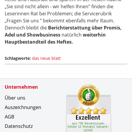
„Sie sind nicht allein - wir helfen Ihnen” finden die
Leserinnen Rat bei Problemen; die Servicerubrik
„Fragen Sie uns ” bekommt ebenfalls mehr Raum.
Dennoch bleibt die
Berichterstattung über Promis,
Adel und Showbusiness
natürlich
weiterhin
Hauptbestandteil des Heftes.
Schlagworte:
das neue blatt
Zertifikate
Unternehmen
Kundenbe
Es l&auml
Über uns
Auszeichnungen
AGB
Datenschutz