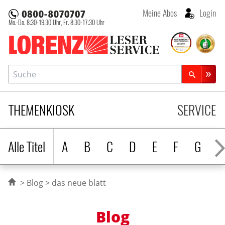
Meine Abos
Login
Mo.-Do. 8:30-19:30 Uhr,
Fr. 8:30-17:30 Uhr
Lorenz Leserservice
Suche
Zeitschriftensuche
THEMENKIOSK
SERVICE
Alle Titel
A
B
C
D
E
F
G
H
Blog
das neue blatt
Blog