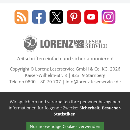
Social Media
Blog
Lorenz
Lorenz
Lorenz
Lorenz
Lorenz
des
Leserservice
Leserservice
Leserservice
Leserservice
Lesers
Lorenz
auf
auf
auf
Youtube
auf
Leserservice
Facebook
X
Pinterest
Kanal
Insta
50 Lesefreude im Abo Jahre L
Zeitschriften einfach und sicher abonnieren!
Copyright © Lorenz Leserservice GmbH & Co. KG, 2026
Kaiser-Wilhelm-Str. 8 | 82319 Starnberg
Telefon 0800 – 80 70 707 |
info@lorenz-leserservice.de
Wir speichern und verarbeiten Ihre personenbezogenen
Informationen für folgende Zwecke:
Sicherheit, Besucher-
Statistiken
.
Nur notwendige Cookies verwenden