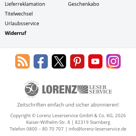
Lieferreklamation
Geschenkabo
Titelwechsel
Urlaubsservice
Widerruf
Social Media
Blog
Lorenz
Lorenz
Lorenz
Lorenz
Lorenz
des
Leserservice
Leserservice
Leserservice
Leserservice
Lesers
Lorenz
auf
auf
auf
Youtube
auf
Leserservice
Facebook
X
Pinterest
Kanal
Insta
50 Lesefreude im Abo Jahre L
Zeitschriften einfach und sicher abonnieren!
Copyright © Lorenz Leserservice GmbH & Co. KG, 2026
Kaiser-Wilhelm-Str. 8 | 82319 Starnberg
Telefon 0800 – 80 70 707 |
info@lorenz-leserservice.de