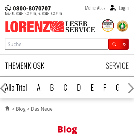
Meine Abos
Login
Mo.-Do. 8:30-19:30 Uhr,
Fr. 8:30-17:30 Uhr
Lorenz Leserservice
Suche
Zeitschriftensuche
THEMENKIOSK
SERVICE
Alle Titel
A
B
C
D
E
F
G
H
Blog
Das Neue
Blog