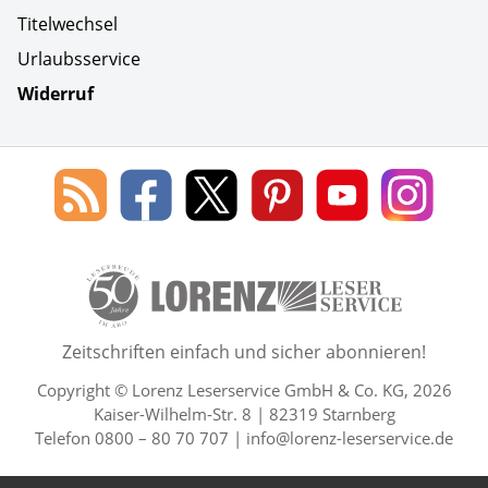
Titelwechsel
Urlaubsservice
Widerruf
Social Media
Blog
Lorenz
Lorenz
Lorenz
Lorenz
Lorenz
des
Leserservice
Leserservice
Leserservice
Leserservice
Lesers
Lorenz
auf
auf
auf
Youtube
auf
Leserservice
Facebook
X
Pinterest
Kanal
Insta
50 Lesefreude im Abo Jahre L
Zeitschriften einfach und sicher abonnieren!
Copyright © Lorenz Leserservice GmbH & Co. KG, 2026
Kaiser-Wilhelm-Str. 8 | 82319 Starnberg
Telefon 0800 – 80 70 707 |
info@lorenz-leserservice.de