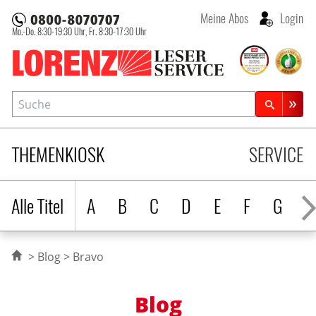
Meine Abos
Login
Mo.-Do. 8:30-19:30 Uhr,
Fr. 8:30-17:30 Uhr
Lorenz Leserservice
Suche
Zeitschriftensuche
THEMENKIOSK
SERVICE
Alle Titel
A
B
C
D
E
F
G
H
Blog
Bravo
Blog