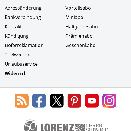
Adressänderung
Vorteilsabo
Bankverbindung
Miniabo
Kontakt
Halbjahresabo
Kündigung
Prämienabo
Lieferreklamation
Geschenkabo
Titelwechsel
Urlaubsservice
Widerruf
Social Media
Blog
Lorenz
Lorenz
Lorenz
Lorenz
Lorenz
des
Leserservice
Leserservice
Leserservice
Leserservice
Lesers
Lorenz
auf
auf
auf
Youtube
auf
Leserservice
Facebook
X
Pinterest
Kanal
Insta