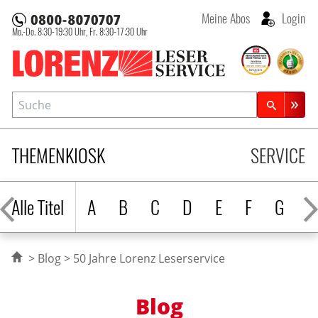
Meine Abos
Login
Mo.-Do. 8:30-19:30 Uhr,
Fr. 8:30-17:30 Uhr
Lorenz Leserservice
Suche
Zeitschriftensuche
THEMENKIOSK
SERVICE
Alle Titel
A
B
C
D
E
F
G
H
Blog
50 Jahre Lorenz Leserservice
Blog