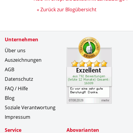
« Zurück zur Blogübersicht
Zertifikate
Unternehmen
Kundenbe
Es war ei
Über uns
Auszeichnungen
AGB
Datenschutz
FAQ / Hilfe
Blog
Soziale Verantwortung
Impressum
Service
Abovarianten