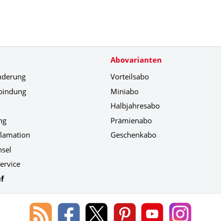
Abovarianten
nderung
Vorteilsabo
bindung
Miniabo
Halbjahresabo
ng
Prämienabo
klamation
Geschenkabo
hsel
ervice
f
Blog
Lorenz
Lorenz
Lorenz
Lorenz
Lorenz
des
Leserservice
Leserservice
Leserservice
Leserservice
Leserser