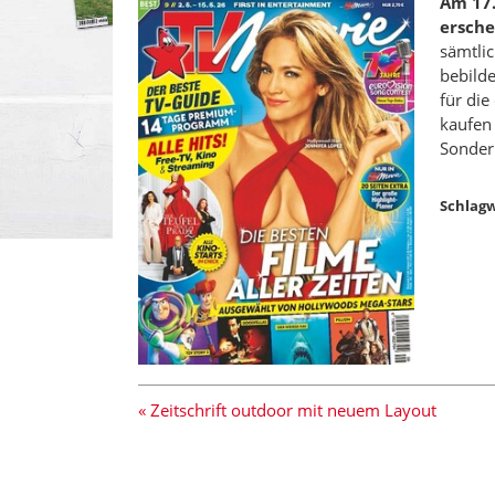
Am 17.
ersche
sämtlic
bebilde
für die
kaufen 
Sonder
Schlagw
« Zeitschrift outdoor mit neuem Layout