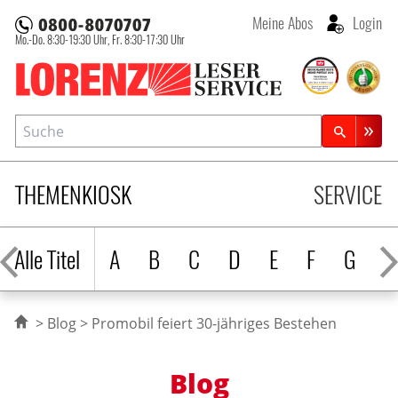
Meine Abos
Login
Mo.-Do. 8:30-19:30 Uhr,
Fr. 8:30-17:30 Uhr
Lorenz Leserservice
Suche
Zeitschriftensuche
THEMENKIOSK
SERVICE
Alle Titel
A
B
C
D
E
F
G
H
Blog
Promobil feiert 30-jähriges Bestehen
Blog