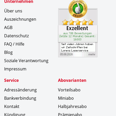
Zertifikate
Unternehmen
Kundenbe
Seit viel
Über uns
Auszeichnungen
AGB
Datenschutz
FAQ / Hilfe
Blog
Soziale Verantwortung
Impressum
Service
Abovarianten
Adressänderung
Vorteilsabo
Bankverbindung
Miniabo
Kontakt
Halbjahresabo
Kündigung
Prämienabo