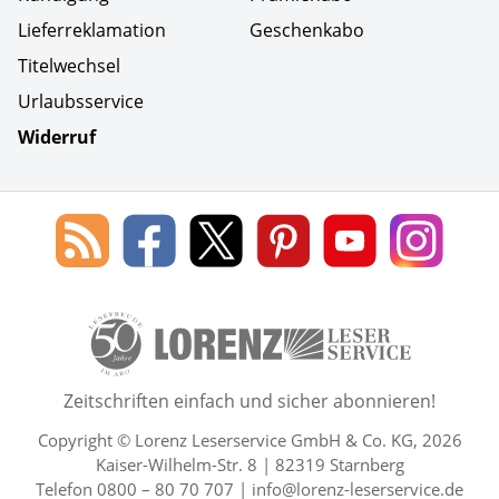
Lieferreklamation
Geschenkabo
Titelwechsel
Urlaubsservice
Widerruf
Social Media
Blog
Lorenz
Lorenz
Lorenz
Lorenz
Lorenz
des
Leserservice
Leserservice
Leserservice
Leserservice
Lesers
Lorenz
auf
auf
auf
Youtube
auf
Leserservice
Facebook
X
Pinterest
Kanal
Insta
50 Lesefreude im Abo Jahre L
Zeitschriften einfach und sicher abonnieren!
Copyright © Lorenz Leserservice GmbH & Co. KG, 2026
Kaiser-Wilhelm-Str. 8 | 82319 Starnberg
Telefon 0800 – 80 70 707 |
info@lorenz-leserservice.de