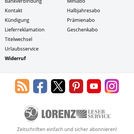
Bankverbindung
Miniabo
Kontakt
Halbjahresabo
Kündigung
Prämienabo
Lieferreklamation
Geschenkabo
Titelwechsel
Urlaubsservice
Widerruf
Social Media
Blog
Lorenz
Lorenz
Lorenz
Lorenz
Lorenz
des
Leserservice
Leserservice
Leserservice
Leserservice
Lesers
Lorenz
auf
auf
auf
Youtube
auf
Leserservice
Facebook
X
Pinterest
Kanal
Insta
50 Lesefreude im Abo Jahre L
Zeitschriften einfach und sicher abonnieren!