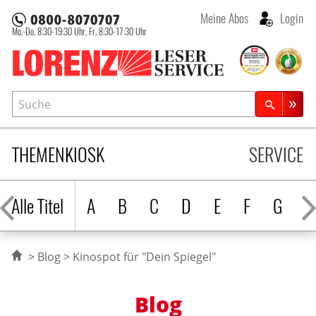
Meine Abos
Login
Mo.-Do. 8:30-19:30 Uhr,
Fr. 8:30-17:30 Uhr
Lorenz Leserservice
Suche
Zeitschriftensuche
THEMENKIOSK
SERVICE
Alle Titel
A
B
C
D
E
F
G
H
Blog
Kinospot für "Dein Spiegel"
Blog