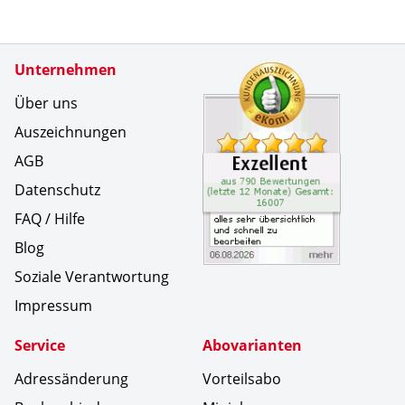
Zertifikate
Unternehmen
Kundenbe
alles seh
Über uns
Auszeichnungen
AGB
Datenschutz
FAQ / Hilfe
Blog
Soziale Verantwortung
Impressum
Service
Abovarianten
Adressänderung
Vorteilsabo