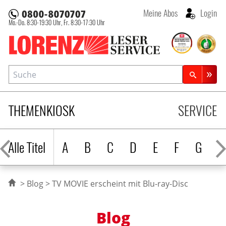
Meine Abos
Login
Mo.-Do. 8:30-19:30 Uhr,
Fr. 8:30-17:30 Uhr
Lorenz Leserservice
Suche
Zeitschriftensuche
THEMENKIOSK
SERVICE
Alle Titel
A
B
C
D
E
F
G
H
Blog
TV MOVIE erscheint mit Blu-ray-Disc
Blog