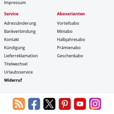
Impressum
Service
Abovarianten
Adressänderung
Vorteilsabo
Bankverbindung
Miniabo
Kontakt
Halbjahresabo
Kündigung
Prämienabo
Lieferreklamation
Geschenkabo
Titelwechsel
Urlaubsservice
Widerruf
Social Media
Blog
Lorenz
Lorenz
Lorenz
Lorenz
Lorenz
des
Leserservice
Leserservice
Leserservice
Leserservice
Lesers
Lorenz
auf
auf
auf
Youtube
auf