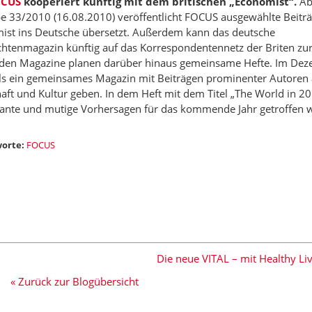
OCUS
kooperiert künftig mit dem britischen „Economist“.
Ab
e 33/2010 (16.08.2010) veröffentlicht FOCUS ausgewählte Beiträ
ist ins Deutsche übersetzt. Außerdem kann das deutsche
chtenmagazin künftig auf das Korrespondentennetz der Briten zur
iden Magazine planen darüber hinaus gemeinsame Hefte. Im Deze
ls ein gemeinsames Magazin mit Beiträgen prominenter Autoren a
aft und Kultur geben. In dem Heft mit dem Titel „The World in 20
ante und mutige Vorhersagen für das kommende Jahr getroffen 
orte:
FOCUS
Die neue VITAL – mit Healthy Liv
« Zurück zur Blogübersicht