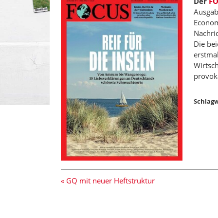
Der
F
Ausgab
Econom
Nachri
Die be
erstma
Wirtsch
provok
Schlagw
« GQ mit neuer Heftstruktur