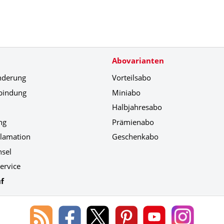
Abovarianten
nderung
Vorteilsabo
bindung
Miniabo
Halbjahresabo
ng
Prämienabo
klamation
Geschenkabo
hsel
ervice
f
Blog
Lorenz
Lorenz
Lorenz
Lorenz
Lorenz
des
Leserservice
Leserservice
Leserservice
Leserservice
Leserser