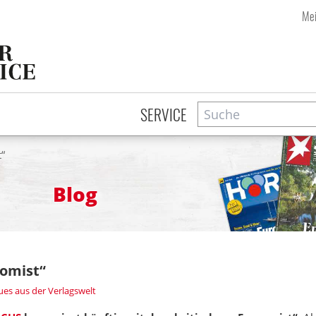
Mei
Suche
Zeitschriftensuche
SERVICE
“
Blog
nomist“
es aus der Verlagswelt