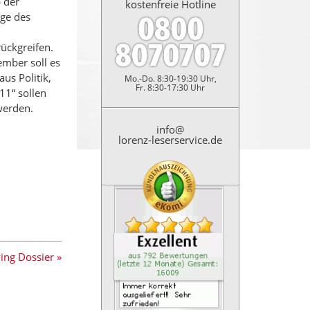
 der
kostenfreie Hotline
ge des
ückgreifen.
mber soll es
us Politik,
Mo.-Do. 8:30-19:30 Uhr,
Fr. 8:30-17:30 Uhr
11“ sollen
werden.
info@
lorenz-leserservice.de
Kundenbewertung: 4.9 Sterne
Immer korrekt ausgeliefert!! 
ing Dossier »