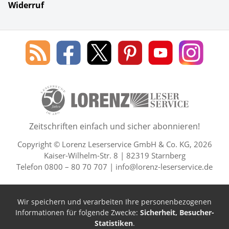
Widerruf
Social Media
Blog
Lorenz
Lorenz
Lorenz
Lorenz
Lorenz
des
Leserservice
Leserservice
Leserservice
Leserservice
Lesers
Lorenz
auf
auf
auf
Youtube
auf
Leserservice
Facebook
X
Pinterest
Kanal
Insta
50 Lesefreude im Abo Jahre L
Zeitschriften einfach und sicher abonnieren!
Copyright © Lorenz Leserservice GmbH & Co. KG, 2026
Kaiser-Wilhelm-Str. 8 | 82319 Starnberg
Telefon 0800 – 80 70 707 |
info@lorenz-leserservice.de
Wir speichern und verarbeiten Ihre personenbezogenen
Informationen für folgende Zwecke:
Sicherheit, Besucher-
Statistiken
.