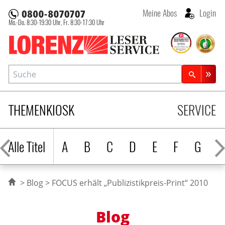
Meine Abos
Login
Mo.-Do. 8:30-19:30 Uhr,
Fr. 8:30-17:30 Uhr
Lorenz Leserservice
Suche
Zeitschriftensuche
THEMENKIOSK
SERVICE
Alle Titel
A
B
C
D
E
F
G
H
Blog
FOCUS erhält „Publizistikpreis-Print“ 2010
Blog