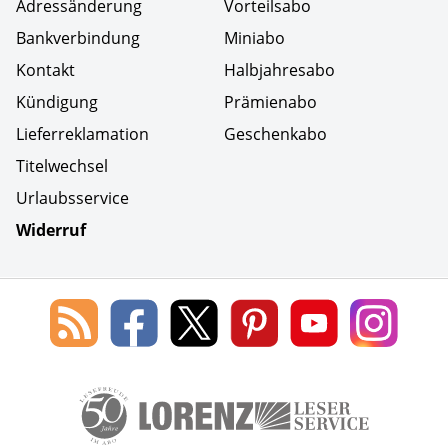
Adressänderung
Vorteilsabo
Bankverbindung
Miniabo
Kontakt
Halbjahresabo
Kündigung
Prämienabo
Lieferreklamation
Geschenkabo
Titelwechsel
Urlaubsservice
Widerruf
Social Media
Blog
Lorenz
Lorenz
Lorenz
Lorenz
Lorenz
des
Leserservice
Leserservice
Leserservice
Leserservice
Lesers
Lorenz
auf
auf
auf
Youtube
auf
Leserservice
Facebook
X
Pinterest
Kanal
Insta