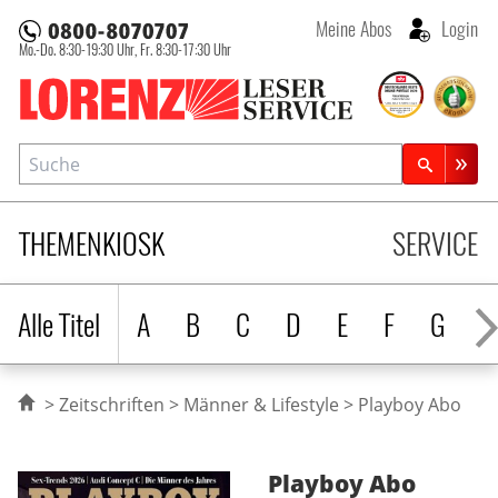
Meine Abos
Login
Mo.-Do. 8:30-19:30 Uhr,
Fr. 8:30-17:30 Uhr
Lorenz Leserservice
Suche
Zeitschriftensuche
THEMENKIOSK
SERVICE
Alle Titel
A
B
C
D
E
F
G
H
Zeitschriften
Männer & Lifestyle
Playboy Abo
Playboy
Abo