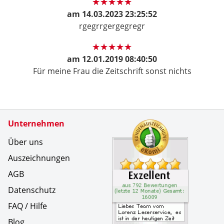
am
14.03.2023 23:25:52
rgegrrgergegregr
am
12.01.2019 08:40:50
Für meine Frau die Zeitschrift sonst nichts
Zertifikate
Unternehmen
Kundenbe
Liebes Te
Über uns
Auszeichnungen
AGB
Datenschutz
FAQ / Hilfe
Blog