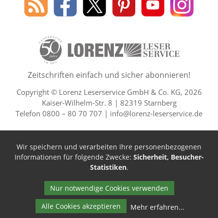
des
Leserservice
Leserservice
Leserservice
Leserservice
Lesers
Lorenz
auf
auf
auf
Youtube
auf
Leserservice
Facebook
X
Pinterest
Kanal
Insta
50 Lesefreude im Abo Jahre L
Zeitschriften einfach und sicher abonnieren!
Copyright © Lorenz Leserservice GmbH & Co. KG, 2026
Kaiser-Wilhelm-Str. 8 | 82319 Starnberg
Telefon 0800 – 80 70 707 |
info@lorenz-leserservice.de
Wir speichern und verarbeiten Ihre personenbezogenen
Informationen für folgende Zwecke:
Sicherheit, Besucher-
Statistiken
.
Nur notwendige Cookies verwenden
Alle Cookies akzeptieren
Mehr erfahren
...