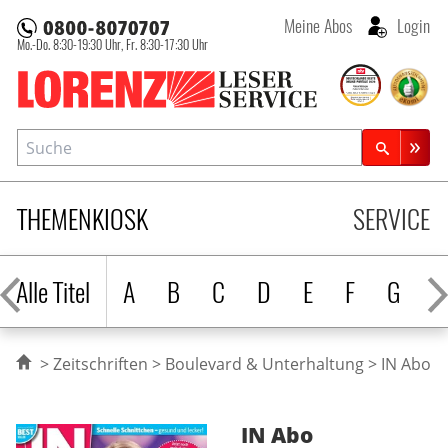
Meine Abos
Login
Mo.-Do. 8:30-19:30 Uhr,
Fr. 8:30-17:30 Uhr
Lorenz Leserservice
Suche
Zeitschriftensuche
THEMENKIOSK
SERVICE
Alle Titel
A
B
C
D
E
F
G
H
Zeitschriften
Boulevard & Unterhaltung
IN Abo
IN
Abo