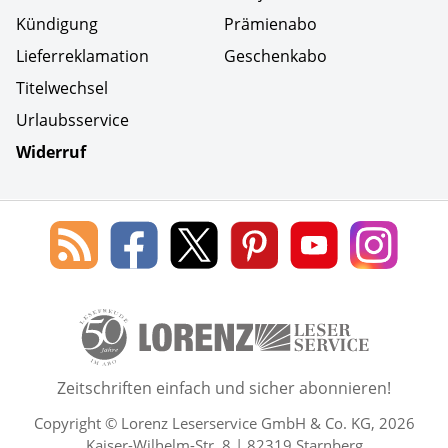
Kündigung
Prämienabo
Lieferreklamation
Geschenkabo
Titelwechsel
Urlaubsservice
Widerruf
Social Media
Blog
Lorenz
Lorenz
Lorenz
Lorenz
Lorenz
des
Leserservice
Leserservice
Leserservice
Leserservice
Lesers
Lorenz
auf
auf
auf
Youtube
auf
Leserservice
Facebook
X
Pinterest
Kanal
Insta
50 Lesefreude im Abo Jahre L
Zeitschriften einfach und sicher abonnieren!
Copyright © Lorenz Leserservice GmbH & Co. KG, 2026
Kaiser-Wilhelm-Str. 8 | 82319 Starnberg