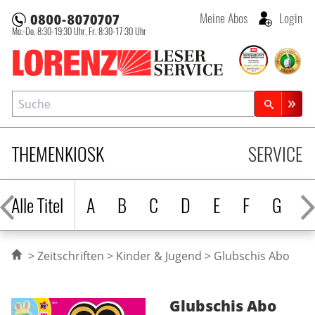
Meine Abos
Login
Mo.-Do. 8:30-19:30 Uhr,
Fr. 8:30-17:30 Uhr
Lorenz Leserservice
Suche
Zeitschriftensuche
THEMENKIOSK
SERVICE
Alle Titel
A
B
C
D
E
F
G
H
Zeitschriften
Kinder & Jugend
Glubschis Abo
Glubschis
Abo