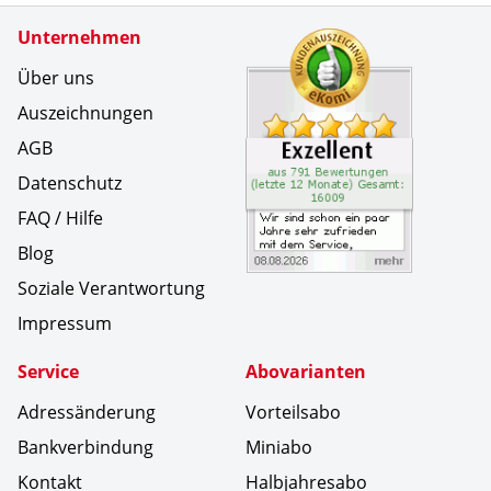
Zertifikate
Unternehmen
Kundenbe
Wir sind 
Über uns
Auszeichnungen
AGB
Datenschutz
FAQ / Hilfe
Blog
Soziale Verantwortung
Impressum
Service
Abovarianten
Adressänderung
Vorteilsabo
Bankverbindung
Miniabo
Kontakt
Halbjahresabo