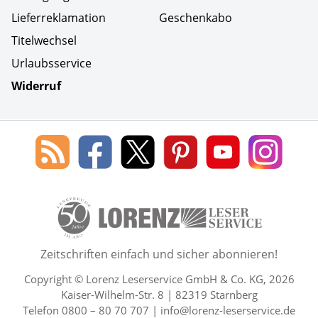
Lieferreklamation
Geschenkabo
Titelwechsel
Urlaubsservice
Widerruf
Social Media
Blog
Lorenz
Lorenz
Lorenz
Lorenz
Lorenz
des
Leserservice
Leserservice
Leserservice
Leserservice
Lesers
Lorenz
auf
auf
auf
Youtube
auf
Leserservice
Facebook
X
Pinterest
Kanal
Insta
50 Lesefreude im Abo Jahre L
Zeitschriften einfach und sicher abonnieren!
Copyright © Lorenz Leserservice GmbH & Co. KG, 2026
Kaiser-Wilhelm-Str. 8 | 82319 Starnberg
Telefon 0800 – 80 70 707 |
info@lorenz-leserservice.de