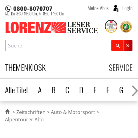
Meine Abos
Login
Mo.-Do. 8:30-19:30 Uhr,
Fr. 8:30-17:30 Uhr
Lorenz Leserservice
Suche
Zeitschriftensuche
THEMENKIOSK
SERVICE
Alle Titel
A
B
C
D
E
F
G
H
Zeitschriften
Auto & Motorsport
Alpentourer Abo