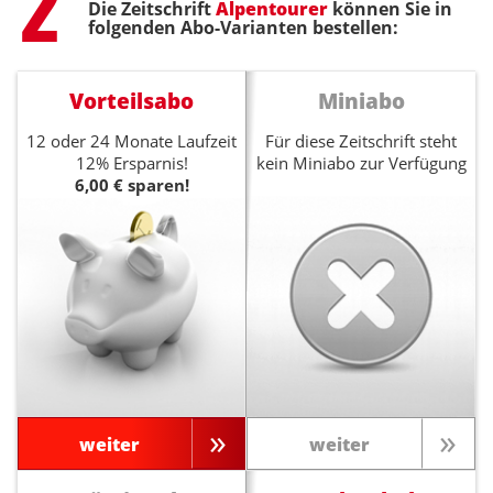
Step
2
Die Zeitschrift
Alpentourer
können Sie in
folgenden Abo-Varianten bestellen:
Vorteilsabo
Miniabo
12 oder 24 Monate Laufzeit
Für diese Zeitschrift steht
12% Ersparnis!
kein Miniabo zur Verfügung
6,00 € sparen!
weiter
weiter