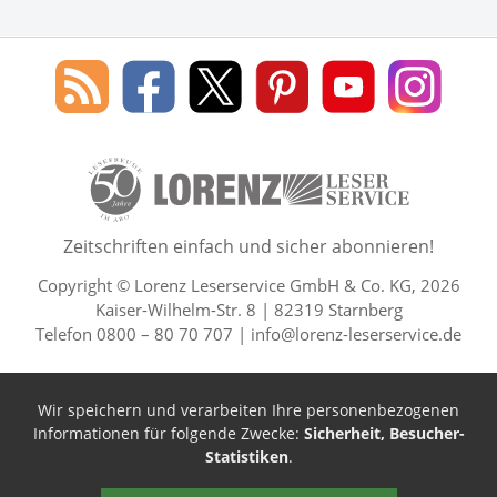
Social Media
Blog
Lorenz
Lorenz
Lorenz
Lorenz
Lorenz
des
Leserservice
Leserservice
Leserservice
Leserservice
Lesers
Lorenz
auf
auf
auf
Youtube
auf
Leserservice
Facebook
X
Pinterest
Kanal
Insta
50 Lesefreude im Abo Jahre L
Zeitschriften einfach und sicher abonnieren!
Copyright © Lorenz Leserservice GmbH & Co. KG, 2026
Kaiser-Wilhelm-Str. 8 | 82319 Starnberg
Telefon 0800 – 80 70 707 |
info@lorenz-leserservice.de
Wir speichern und verarbeiten Ihre personenbezogenen
Informationen für folgende Zwecke:
Sicherheit, Besucher-
Statistiken
.