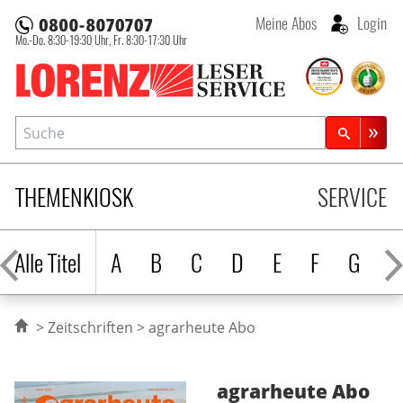
Meine Abos
Login
Mo.-Do. 8:30-19:30 Uhr,
Fr. 8:30-17:30 Uhr
Lorenz Leserservice
Suche
Zeitschriftensuche
THEMENKIOSK
SERVICE
Alle Titel
A
B
C
D
E
F
G
H
Zeitschriften
agrarheute Abo
agrarheute
Abo