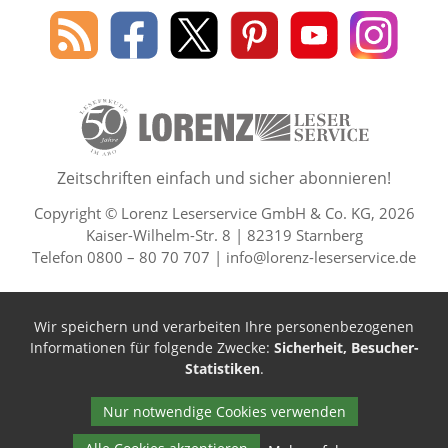
Social Media
Blog
Lorenz
Lorenz
Lorenz
Lorenz
Lorenz
des
Leserservice
Leserservice
Leserservice
Leserservice
Lesers
Lorenz
auf
auf
auf
Youtube
auf
Leserservice
Facebook
X
Pinterest
Kanal
Insta
50 Lesefreude im Abo Jahre L
Zeitschriften einfach und sicher abonnieren!
Copyright © Lorenz Leserservice GmbH & Co. KG, 2026
Kaiser-Wilhelm-Str. 8 | 82319 Starnberg
Telefon 0800 – 80 70 707 |
info@lorenz-leserservice.de
Wir speichern und verarbeiten Ihre personenbezogenen
Informationen für folgende Zwecke:
Sicherheit, Besucher-
Statistiken
.
Nur notwendige Cookies verwenden