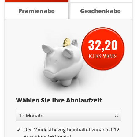
Prämienabo
Geschenkabo
32,20
€ ERSPARNIS
Abolaufzeit
Wählen Sie Ihre Abolaufzeit
12 Monate Laufzeit
Der Mindestbezug beinhaltet zunächst 12
Ausgaben (=Monate)