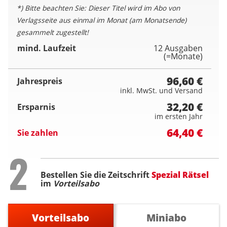
*) Bitte beachten Sie: Dieser Titel wird im Abo von
Verlagsseite aus einmal im Monat (am Monatsende)
gesammelt zugestellt!
mind. Laufzeit
12 Ausgaben
(=Monate)
96,60 €
Jahrespreis
inkl. MwSt. und Versand
32,20 €
Ersparnis
im ersten Jahr
64,40 €
Sie zahlen
Step
2
Bestellen Sie die Zeitschrift
Spezial Rätsel
im
Vorteilsabo
Vorteilsabo
Miniabo