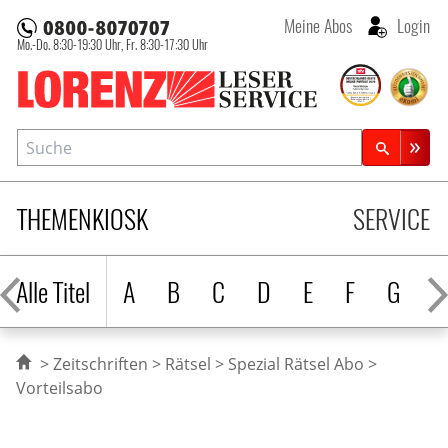
Meine Abos
Login
Mo.-Do. 8:30-19:30 Uhr,
Fr. 8:30-17:30 Uhr
Lorenz Leserservice
Suche
Zeitschriftensuche
THEMENKIOSK
SERVICE
Alle Titel
A
B
C
D
E
F
G
H
Zeitschriften
Rätsel
Spezial Rätsel Abo
Vorteilsabo