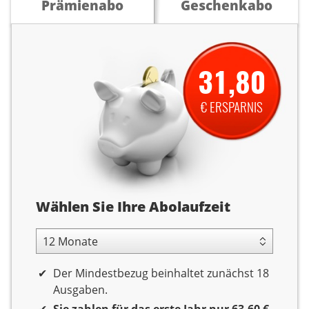
Prämienabo
Geschenkabo
31,80
€ ERSPARNIS
Abolaufzeit
Wählen Sie Ihre Abolaufzeit
12 Monate Laufzeit
Der Mindestbezug beinhaltet zunächst 18
Ausgaben.
Sie zahlen für das erste Jahr nur 63,60 €