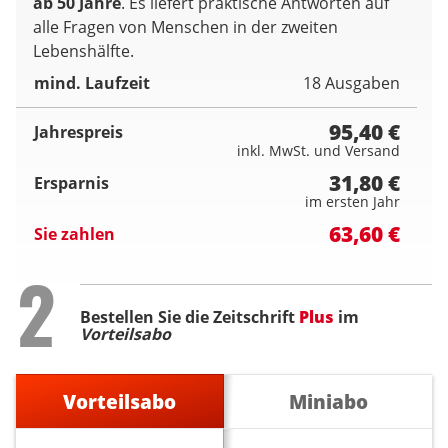
ab 50 Jahre
. Es liefert praktische Antworten auf
alle Fragen von Menschen in der zweiten
Lebenshälfte.
mind. Laufzeit
18 Ausgaben
95,40 €
Jahrespreis
inkl. MwSt. und Versand
31,80 €
Ersparnis
im ersten Jahr
63,60 €
Sie zahlen
Step
2
Bestellen Sie die Zeitschrift
Plus
im
Vorteilsabo
Vorteilsabo
Miniabo