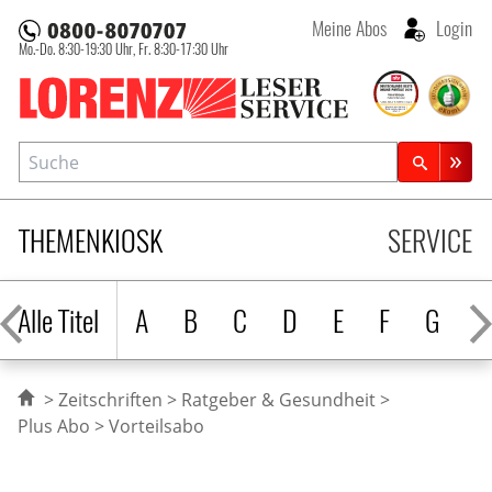
Meine Abos
Login
Mo.-Do. 8:30-19:30 Uhr,
Fr. 8:30-17:30 Uhr
Lorenz Leserservice
Suche
Zeitschriftensuche
THEMENKIOSK
SERVICE
Alle Titel
A
B
C
D
E
F
G
H
Zeitschriften
Ratgeber & Gesundheit
Plus Abo
Vorteilsabo