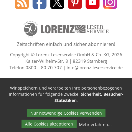
des
Leserservice
Leserservice
Leserservice
Leserservice
Lesers
Lorenz
auf
auf
auf
Youtube
auf
Leserservice
Facebook
X
Pinterest
Kanal
Insta
50 Lesefreude im Abo Jahre L
Zeitschriften einfach und sicher abonnieren!
Copyright © Lorenz Leserservice GmbH & Co. KG, 2026
Kaiser-Wilhelm-Str. 8 | 82319 Starnberg
Telefon 0800 – 80 70 707 |
info@lorenz-leserservice.de
Wir speichern und verarbeiten Ihre personenbezogenen
Informationen für folgende Zwecke:
Sicherheit, Besucher-
Statistiken
.
Nur notwendige Cookies verwenden
Alle Cookies akzeptieren
Mehr erfahren
...