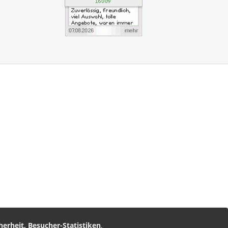
vice
am
nz Leserservice
herheit, Besucher-Statistiken
.