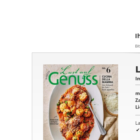
I
Bi
I
m
Z
L
La