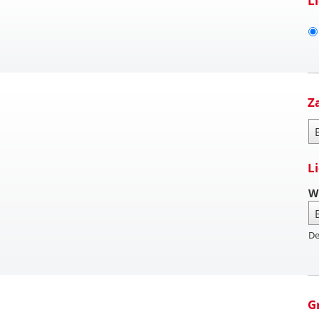
L
Z
Za
L
W
De
G