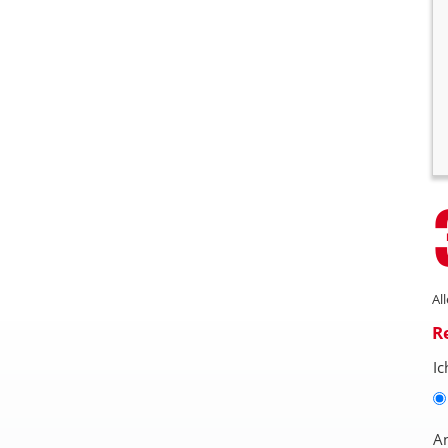
Al
R
Ic
A