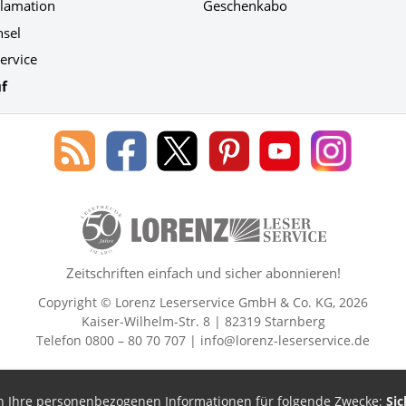
klamation
Geschenkabo
hsel
ervice
f
Blog
Lorenz
Lorenz
Lorenz
Lorenz
Lorenz
des
Leserservice
Leserservice
Leserservice
Leserservice
Leserser
Lorenz
auf
auf
auf
Youtube
auf
Leserservice
Facebook
X
Pinterest
Kanal
Instagr
50 Lesefreude im Abo Jahre Lore
Zeitschriften einfach und sicher abonnieren!
Copyright © Lorenz Leserservice GmbH & Co. KG, 2026
Kaiser-Wilhelm-Str. 8 | 82319 Starnberg
Telefon 0800 – 80 70 707 |
info@lorenz-leserservice.de
en Ihre personenbezogenen Informationen für folgende Zwecke:
Sic