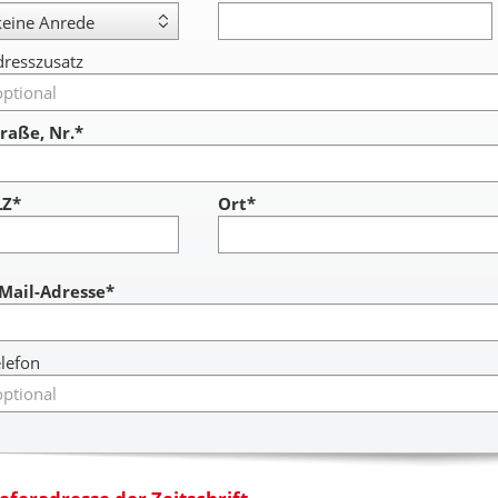
resszusatz
raße, Nr.*
LZ*
Ort*
ccount
-Mail-Adresse*
lefon