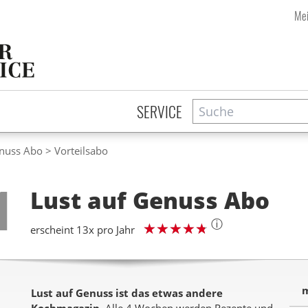
Mei
Suche
Zeitschriftensuche
SERVICE
enuss Abo
Vorteilsabo
Step
1
Lust auf Genuss
Abo
ⓘ
erscheint 13x pro Jahr
m
Lust auf Genuss ist das etwas andere