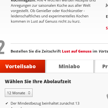
Kochmagazin.
Alle 4 Wochen werden Rezepte und
J
Anregungen zur saisonalen Küche aus aller Welt
vorgestellt. Ob Genießer oder Kochkünstler -
leidenschaftliches und experimentelles Kochen
E
kommen in Lust auf Genuss nicht zu kurz.
S
Step
2
Bestellen Sie die Zeitschrift
Lust auf Genuss
im
Vorte
Vorteilsabo
Miniabo
P
Abolaufzeit
Wählen Sie Ihre Abolaufzeit
12 Monate Laufzeit
Der Mindestbezug beinhaltet zunächst 13