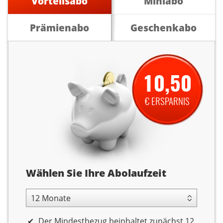
Vorteilsabo
Miniabo
Prämienabo
Geschenkabo
10,50
€ ERSPARNIS
Abolaufzeit
Wählen Sie Ihre Abolaufzeit
12 Monate Laufzeit
Der Mindestbezug beinhaltet zunächst 12