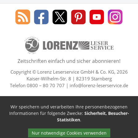
Social Media
Blog
Lorenz
Lorenz
Lorenz
Lorenz
Lorenz
des
Leserservice
Leserservice
Leserservice
Leserservice
Lesers
Lorenz
auf
auf
auf
Youtube
auf
Leserservice
Facebook
X
Pinterest
Kanal
Insta
50 Lesefreude im Abo Jahre L
Zeitschriften einfach und sicher abonnieren!
Copyright © Lorenz Leserservice GmbH & Co. KG, 2026
Kaiser-Wilhelm-Str. 8 | 82319 Starnberg
Telefon 0800 – 80 70 707 |
info@lorenz-leserservice.de
Wir speichern und verarbeiten Ihre personenbezogenen
Informationen für folgende Zwecke:
Sicherheit, Besucher-
Statistiken
.
Nur notwendige Cookies verwenden