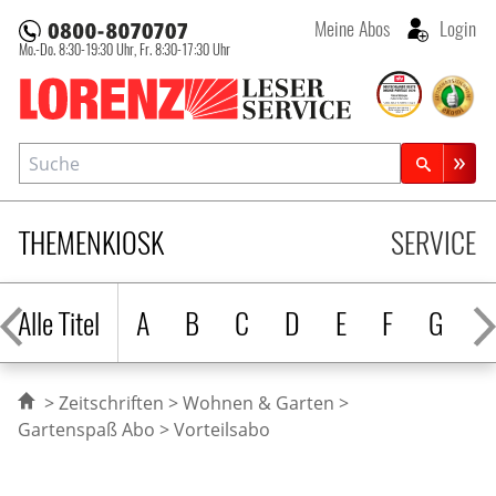
Meine Abos
Login
Mo.-Do. 8:30-19:30 Uhr,
Fr. 8:30-17:30 Uhr
Lorenz Leserservice
Suche
Zeitschriftensuche
THEMENKIOSK
SERVICE
Alle Titel
A
B
C
D
E
F
G
H
Zeitschriften
Wohnen & Garten
Gartenspaß Abo
Vorteilsabo