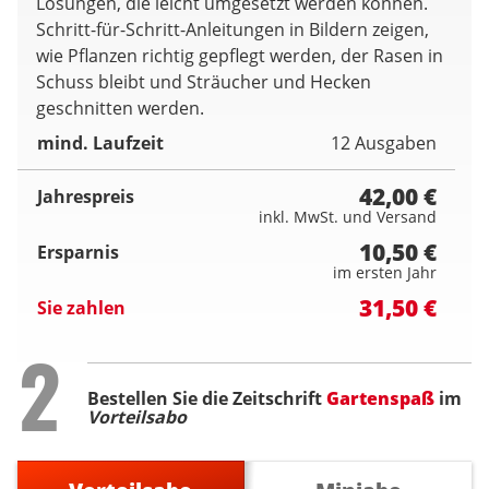
Lösungen, die leicht umgesetzt werden können.
Schritt-für-Schritt-Anleitungen in Bildern zeigen,
wie Pflanzen richtig gepflegt werden, der Rasen in
Schuss bleibt und Sträucher und Hecken
geschnitten werden.
mind. Laufzeit
12 Ausgaben
42,00 €
Jahrespreis
inkl. MwSt. und Versand
10,50 €
Ersparnis
im ersten Jahr
31,50 €
Sie zahlen
Step
2
Bestellen Sie die Zeitschrift
Gartenspaß
im
Vorteilsabo