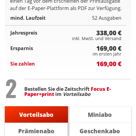
einen Tag vor dem Erscheinen der Printausgabe
auf der E-Paper-Plattform als PDF zur Verfügung.
mind. Laufzeit
52 Ausgaben
338,00 €
Jahrespreis
inkl. MwSt. und Versand
169,00 €
Ersparnis
im ersten Jahr
169,00 €
Sie zahlen
Step
2
Bestellen Sie die Zeitschrift
Focus E-
Paper+print
im
Vorteilsabo
Vorteilsabo
Miniabo
Prämienabo
Geschenkabo