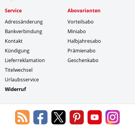
Service
Abovarianten
Adressänderung
Vorteilsabo
Bankverbindung
Miniabo
Kontakt
Halbjahresabo
Kündigung
Prämienabo
Lieferreklamation
Geschenkabo
Titelwechsel
Urlaubsservice
Widerruf
Social Media
Blog
Lorenz
Lorenz
Lorenz
Lorenz
Lorenz
des
Leserservice
Leserservice
Leserservice
Leserservice
Lesers
Lorenz
auf
auf
auf
Youtube
auf