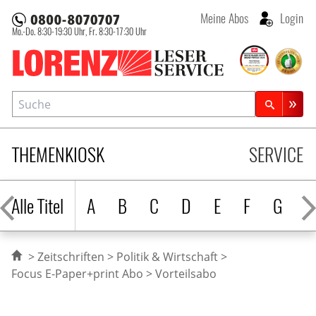
Meine Abos
Login
Mo.-Do. 8:30-19:30 Uhr,
Fr. 8:30-17:30 Uhr
Lorenz Leserservice
Suche
Zeitschriftensuche
THEMENKIOSK
SERVICE
Alle Titel
A
B
C
D
E
F
G
H
Zeitschriften
Politik & Wirtschaft
Focus E-Paper+print Abo
Vorteilsabo