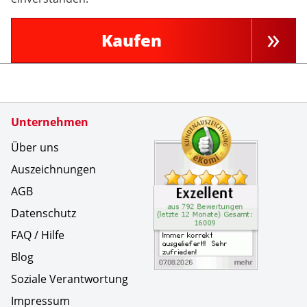
Kaufen
Zertifikate
Unternehmen
Kundenbe
Immer kor
Über uns
Auszeichnungen
AGB
Datenschutz
FAQ / Hilfe
Blog
Soziale Verantwortung
Impressum