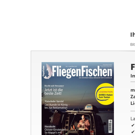
I
Bi
I
m
Z
L
La