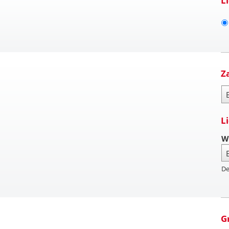
L
Z
Za
L
W
De
G