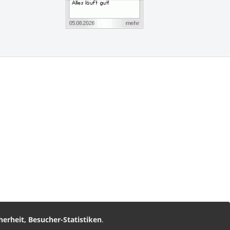
vice
am
nz Leserservice
herheit, Besucher-Statistiken
.