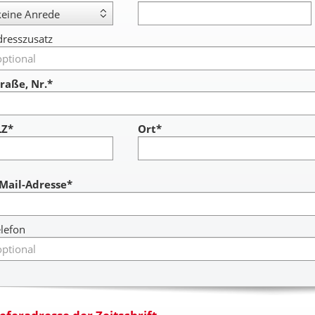
resszusatz
raße, Nr.*
LZ*
Ort*
ccount
-Mail-Adresse*
lefon