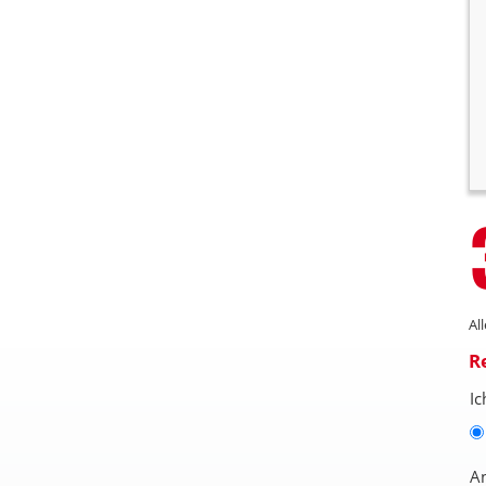
Al
R
Ic
A