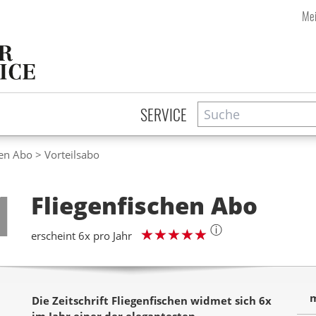
Mei
Suche
Zeitschriftensuche
SERVICE
hen Abo
Vorteilsabo
Step
1
Fliegenfischen
Abo
ⓘ
erscheint 6x pro Jahr
m
Die Zeitschrift Fliegenfischen widmet sich 6x