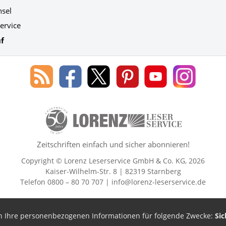
hsel
ervice
f
Blog
Lorenz
Lorenz
Lorenz
Lorenz
Lorenz
des
Leserservice
Leserservice
Leserservice
Leserservice
Leserser
Lorenz
auf
auf
auf
Youtube
auf
Leserservice
Facebook
X
Pinterest
Kanal
Instagr
50 Lesefreude im Abo Jahre Lore
Zeitschriften einfach und sicher abonnieren!
Copyright © Lorenz Leserservice GmbH & Co. KG, 2026
Kaiser-Wilhelm-Str. 8 | 82319 Starnberg
Telefon 0800 – 80 70 707 |
info@lorenz-leserservice.de
en Ihre personenbezogenen Informationen für folgende Zwecke:
Sic