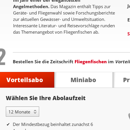
im Jahr einer der elegantesten
J
Angelmethoden.
Das Magazin enthält Tipps zur
Geräte- und Fliegenwahl sowie Forschungsberichte
zur aktuellen Gewässer- und Umweltsituation.
E
Interessante Literatur- und Reisevorschläge runden
das Themenangebot von Fliegenfischen ab.
S
Step
2
Bestellen Sie die Zeitschrift
Fliegenfischen
im
Vortei
Vorteilsabo
Miniabo
P
Abolaufzeit
Wählen Sie Ihre Abolaufzeit
12 Monate Laufzeit
Der Mindestbezug beinhaltet zunächst 6