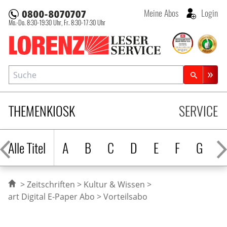
Meine Abos
Login
Mo.-Do. 8:30-19:30 Uhr,
Fr. 8:30-17:30 Uhr
Lorenz Leserservice
Suche
Zeitschriftensuche
THEMENKIOSK
SERVICE
Alle Titel
A
B
C
D
E
F
G
H
Zeitschriften
Kultur & Wissen
art Digital E-Paper Abo
Vorteilsabo