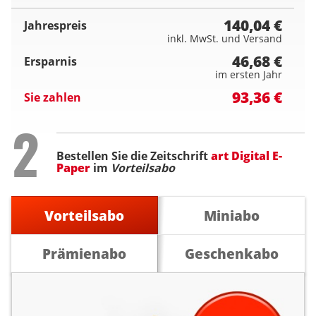
140,04 €
Jahrespreis
inkl. MwSt. und Versand
46,68 €
Ersparnis
im ersten Jahr
93,36 €
Sie zahlen
Step
2
Bestellen Sie die Zeitschrift
art Digital E-
Paper
im
Vorteilsabo
Vorteilsabo
Miniabo
Prämienabo
Geschenkabo