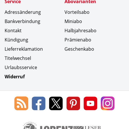
Service
Abovarianten
Adressänderung
Vorteilsabo
Bankverbindung
Miniabo
Kontakt
Halbjahresabo
Kündigung
Prämienabo
Lieferreklamation
Geschenkabo
Titelwechsel
Urlaubsservice
Widerruf
Social Media
Blog
Lorenz
Lorenz
Lorenz
Lorenz
Lorenz
des
Leserservice
Leserservice
Leserservice
Leserservice
Lesers
Lorenz
auf
auf
auf
Youtube
auf
Leserservice
Facebook
X
Pinterest
Kanal
Insta