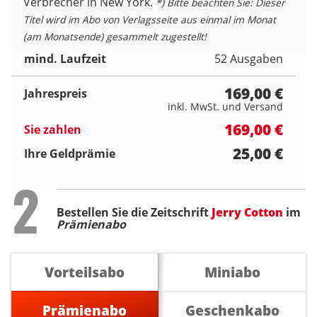
Verbrecher in New York.
*) Bitte beachten Sie: Dieser
Titel wird im Abo von Verlagsseite aus einmal im Monat
(am Monatsende) gesammelt zugestellt!
mind. Laufzeit
52 Ausgaben
169,00 €
Jahrespreis
inkl. MwSt. und Versand
169,00 €
Sie zahlen
25,00 €
Ihre Geldprämie
Step
2
Bestellen Sie die Zeitschrift
Jerry Cotton
im
Prämienabo
Vorteilsabo
Miniabo
Prämienabo
Geschenkabo