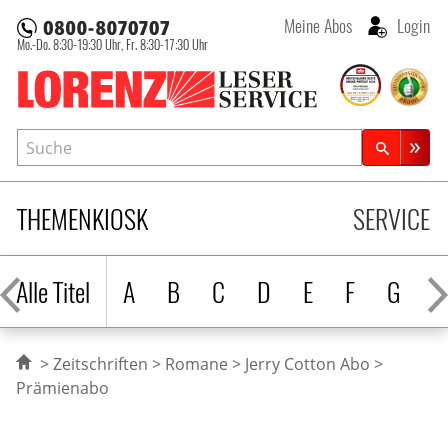
Meine Abos
Login
Mo.-Do. 8:30-19:30 Uhr,
Fr. 8:30-17:30 Uhr
Lorenz Leserservice
Suche
Zeitschriftensuche
THEMENKIOSK
SERVICE
Alle Titel
A
B
C
D
E
F
G
H
Zeitschriften
Romane
Jerry Cotton Abo
Prämienabo