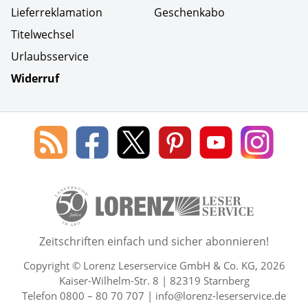
Lieferreklamation
Geschenkabo
Titelwechsel
Urlaubsservice
Widerruf
Social Media
Blog
Lorenz
Lorenz
Lorenz
Lorenz
Lorenz
des
Leserservice
Leserservice
Leserservice
Leserservice
Lesers
Lorenz
auf
auf
auf
Youtube
auf
Leserservice
Facebook
X
Pinterest
Kanal
Insta
50 Lesefreude im Abo Jahre L
Zeitschriften einfach und sicher abonnieren!
Copyright © Lorenz Leserservice GmbH & Co. KG, 2026
Kaiser-Wilhelm-Str. 8 | 82319 Starnberg
Telefon 0800 – 80 70 707 |
info@lorenz-leserservice.de